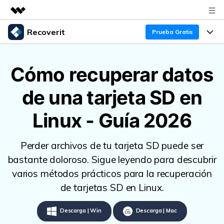
Recoverit
Productos destacados
Prueba Gratis
Creatividad digital con AIGC
Productos
Empresas
Utilidades
Cómo recuperar datos
Resumen
Funciones
Quiénes somos
de una tarjeta SD en
Soluciones
Recoverit para Windows
Recuperar de Unidades
Recursos
Sala de prensa
Líder en recuperación para Windows
Linux - Guía 2026
Recuperar Medios Borrados
Pruébalo Gratis
Tienda
Por qué Recoverit
Perder archivos de tu tarjeta SD puede ser
Soluciones de Recuperación Exclusivas
Nuevo
Experto en Recuperación de Datos
Soporte
Guía
bastante doloroso. Sigue leyendo para descubrir
varios métodos prácticos para la recuperación
Recuperar Documentos
Recoverit para Mac
Historias de Clientes
de tarjetas SD en Linux.
DESCARGAR
Sign In
Recupera datos ilimitados del sistema Mac
Escenarios de Pérdida de Datos
Temas Destacados
Descarga | Win
Descarga | Mac
Pruébalo Gratis