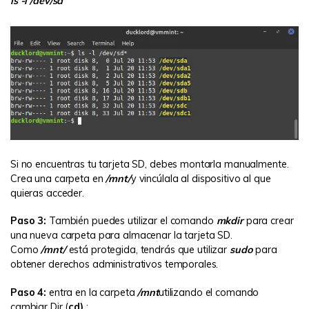
ls -l /dev/sd
Si no encuentras tu tarjeta SD, debes montarla manualmente.
Crea una carpeta en
/mnt/
y vincúlala al dispositivo al que
quieras acceder.
Paso 3:
También puedes utilizar el comando
mkdir
para crear
una nueva carpeta para almacenar la tarjeta SD.
Como
/mnt/
está protegida, tendrás que utilizar
sudo
para
obtener derechos administrativos temporales.
Paso 4:
entra en la carpeta
/mnt
utilizando el comando
cambiar Dir (
cd)
: