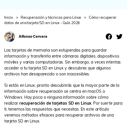
search
VER TODAS LAS FUNCIONES
Inicio
>
Recuperación y técnicas para Linux
>
Cómo recuperar
Recoverit Gratis
datos de una tarjeta SD en Linux - Guía 2026
Recupera datos perdidos/eliminados gratis
Alfonso Cervera
Pruébalo Gratis
Las tarjetas de memoria son estupendas para guardar
información y transferirla entre cámaras digitales, dispositivos
móviles y varias computadoras. Sin embargo, a veces intentas
acceder a tu tarjeta SD en Linux y descubres que algunos
Otros Productos
archivos han desaparecido o son inaccesibles.
Repairit - Reparar Datos
Si estás en Linux, pronto descubrirás que la mayor parte de la
UBackit - Respaldar Datos
información sobre recuperación se centra en macOS o
Windows. Hay poca o ninguna información sobre cómo
realizar
recuperación de tarjetas SD en Linux
. Por suerte para
ti, tenemos las respuestas que necesitas. En este artículo
veremos métodos eficaces para recuperar archivos de una
tarjeta SD en Linux.