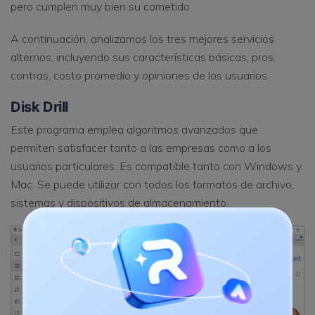
pero cumplen muy bien su cometido.
A continuación, analizamos los tres mejores servicios
alternos, incluyendo sus características básicas, pros,
contras, costo promedio y opiniones de los usuarios.
Disk Drill
Este programa emplea algoritmos avanzados que
permiten satisfacer tanto a las empresas como a los
usuarios particulares. Es compatible tanto con Windows y
Mac. Se puede utilizar con todos los formatos de archivo,
sistemas y dispositivos de almacenamiento.