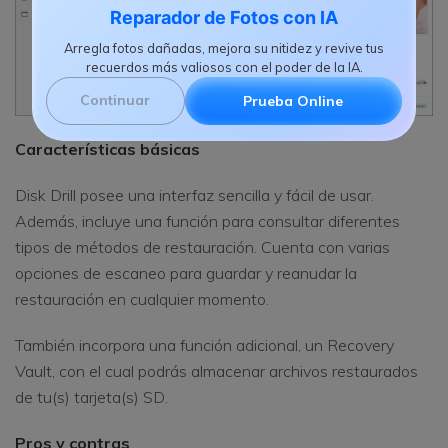
Reparador de Fotos con IA
Arregla fotos dañadas, mejora su nitidez y revive tus
recuerdos más valiosos con el poder de la IA.
Continuar
Prueba Online
Características básicas
Disk Drill posee una interfaz sencilla y fácil de usar.
Además, incluye una función para consultar diferentes
tipos de métodos de restauración. Cuenta con varias
opciones de escaneo para guardar y reanudar la
restauración en cualquier momento.
También incorpora una función adicional, un Recovery
Vault, con el cual podrás almacenar archivos restaurados
de tu(s) tarjeta(s) SD.
Pros y contras