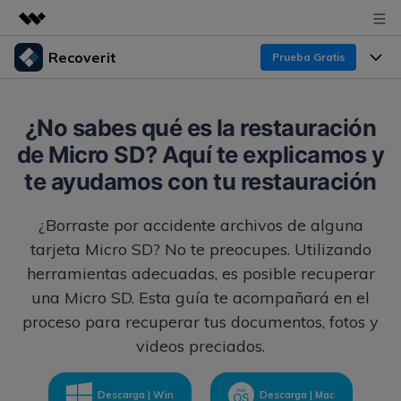
Recoverit
Prueba Gratis
Productos destacados
Creatividad digital con AIGC
Productos
Empresas
¿No sabes qué es la restauración
Utilidades
de Micro SD? Aquí te explicamos y
Resumen
Funciones
Recoverit para Windows
Quiénes somos
te ayudamos con tu restauración
Soluciones
Líder en recuperación para Windows
Recuperar de Unidades
Recursos
¿Borraste por accidente archivos de alguna
Sala de prensa
Pruébalo Gratis
Recuperar Medios Borrados
tarjeta Micro SD? No te preocupes. Utilizando
Por qué Recoverit
herramientas adecuadas, es posible recuperar
Tienda
Soluciones de Recuperación Exclusivas
Nuevo
una Micro SD. Esta guía te acompañará en el
Experto en Recuperación de Datos
proceso para recuperar tus documentos, fotos y
Recoverit para Mac
Guía
Recuperar Documentos
Soporte
videos preciados.
Recupera datos ilimitados del sistema Mac
Historias de Clientes
Escenarios de Pérdida de Datos
Pruébalo Gratis
DESCARGAR
Sign In
Temas Destacados
Descarga | Win
Descarga | Mac