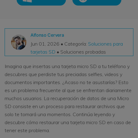
VER TODAS LAS FUNCIONES
search
Recoverit Gratis
Recupera datos perdidos/eliminados gratis
Alfonso Cervera
Jun 01, 2026 • Categoría:
Soluciones para
Pruébalo Gratis
tarjetas SD
• Soluciones probadas
Imagina que insertas una tarjeta micro SD a tu teléfono y
descubres que perdiste tus preciadas selfies, videos y
Otros Productos
documentos importantes. ¿Acaso no te asustarías? Esto
Repairit - Reparar Datos
es un problema frecuente al que se enfrentan diariamente
UBackit - Respaldar Datos
muchos usuarios. La recuperación de datos de una Micro
SD consiste en un proceso para restaurar archivos que
solo te tomará una momentos. Continúa leyendo y
descubre cómo restaurar una tarjeta micro SD en caso de
tener este problema.