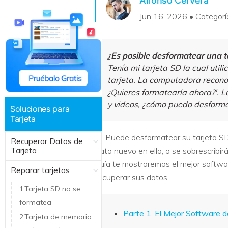
Alfonso Cervera
Recuperar Datos de Linux
Jun 16, 2026 • Categorí
Recuperar Datos de NAS
¿Es posible desformatear una t
Tenía mi tarjeta SD la cual util
tarjeta. La computadora recono
¿Quieres formatearla ahora?'. L
y videos, ¿cómo puedo desforma
Soluciones para
Tarjeta
Sí. Puede desformatear su tarjeta S
Recuperar Datos de
Tarjeta
dato nuevo en ella, o se sobrescrib
guía te mostraremos el mejor softw
Reparar tarjetas
recuperar sus datos.
1.Tarjeta SD no se
formatea
Parte 1. El Mejor Software 
2.Tarjeta de memoria