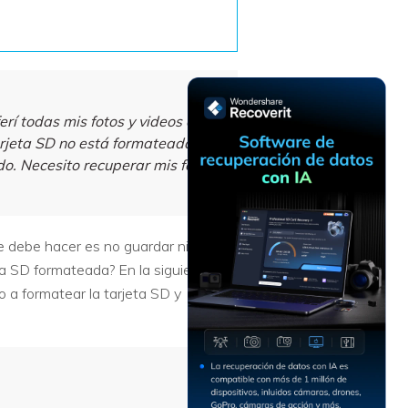
Recuperar
Escenarios de Pérdida
Documentos
de Datos
Recuperar
Recuperar
Recuperar
Recuperar
Excel
Word
Sistema
Datos
Windows
Borrados
erí todas mis fotos y videos de la
Recuperar
Recuperar
arjeta SD no está formateada.
ZIP
PPT
Recuperar
Recuperar
do. Necesito recuperar mis fotos
Datos
Post-Reset
Recuperar
Recuperar
Formateados
Email
PDF
Recuperar
Recuperar
Disco RAW
e debe hacer es no guardar ningún
Disco Dañado
ta SD formateada? En la siguiente
 a formatear la tarjeta SD y
Recuperar
datos en
RAID
Nuevo