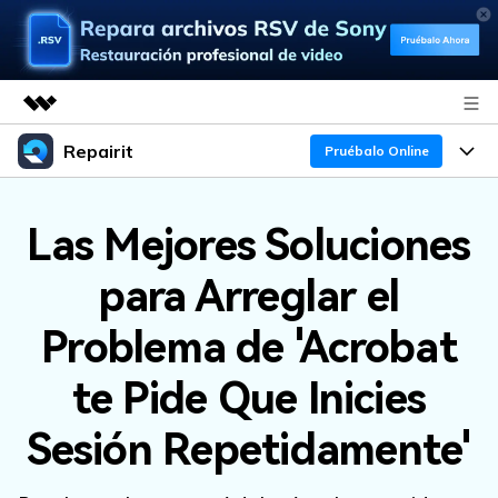
Repairit
Productos destacados
Pruébalo Online
Creatividad digital con AIGC
Productos
Empresas
Utilidades
Las Mejores Soluciones
Resumen
Funciones
Quiénes somos
para Arreglar el
Soluciones
Repairit
IA
Para PC
Sala de prensa
¿Por qué Repairit?
Problema de 'Acrobat
Repara y mejora archivos con IA
multiplataforma
En Línea
Experto en Reparación de Datos
Tienda
Recursos
te Pide Que Inicies
Pruébalo Gratis
Perspectiva Tecnológica
Soporte
Soluciones de Video
Precios
Sesión Repetidamente'
Guías y Soporte
Soluciones de Archivos