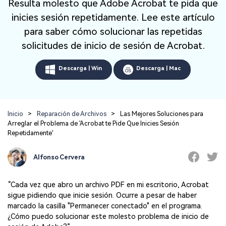
Resulta molesto que Adobe Acrobat te pida que
Repairit Toolkit
Abre la app
Iniciar sesión
Soluciones de Fotos
Repairit en Línea
IA
inicies sesión repetidamente. Lee este artículo
Repara profesionalmente tus videos, fotos,
Repara y mejora archivos en línea
documentos y audios con inteligencia artificial.
Soluciones de Audio
para saber cómo solucionar las repetidas
solicitudes de inicio de sesión de Acrobat.
Pruébalo en Línea
Descubre Más Soluciones
Repairit for Email
Descarga | Win
Descarga | Mac
Recupera sin complicaciones tus archivos
PST/OST y correos electrónicos eliminados de
Outlook.
Repairit for Email
Inicio
>
Reparación de Archivos
>
Las Mejores Soluciones para
Repara correos dañados de Outlook
Arreglar el Problema de 'Acrobat te Pide Que Inicies Sesión
Repetidamente'
Pruébalo Gratis
Alfonso Cervera
“Cada vez que abro un archivo PDF en mi escritorio, Acrobat
sigue pidiendo que inicie sesión. Ocurre a pesar de haber
marcado la casilla "Permanecer conectado" en el programa.
¿Cómo puedo solucionar este molesto problema de inicio de