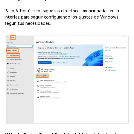
Paso 6: Por último, sigue las directrices mencionadas en la
interfaz para seguir configurando los ajustes de Windows
según tus necesidades.
Reparador de Fotos con IA
Arregla fotos dañadas, mejora su nitidez y revive tus
recuerdos más valiosos con el poder de la IA.