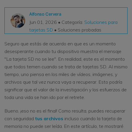
VER TODAS LAS FUNCIONES
Alfonso Cervera
search
Jun 01, 2026 • Categoría:
Soluciones para
Recoverit Gratis
tarjetas SD
• Soluciones probadas
Recupera datos perdidos/eliminados gratis
Seguro que estás de acuerdo en que es un momento
Pruébalo Gratis
desesperante cuando tu dispositivo muestra el mensaje
"La tarjeta SD no se lee". En realidad, este es el momento
que todos temen cuando se trata de tarjetas SD. Al mismo
Otros Productos
tiempo, uno piensa en los miles de vídeos, imágenes, y
archivos que tal vez nunca vaya a recuperar. Esto podría
Repairit - Reparar Datos
significar que el valor de la investigación y los esfuerzos de
UBackit - Respaldar Datos
toda una vida se han ido por el retrete.
Bueno, ¡eso no es el final! Como resulta, puedes recuperar
con seguridad
tus archivos
incluso cuando la tarjeta de
memoria no puede ser leída. En este artículo, te mostraré