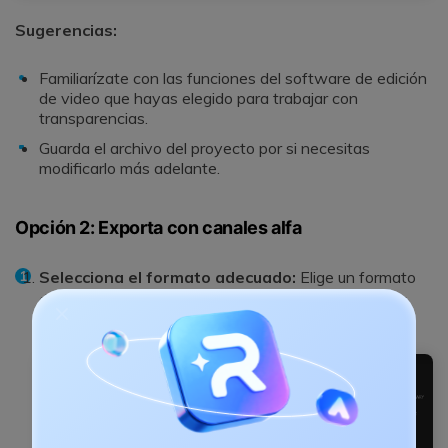
Sugerencias:
Familiarízate con las funciones del software de edición
de video que hayas elegido para trabajar con
transparencias.
Guarda el archivo del proyecto por si necesitas
modificarlo más adelante.
Opción 2: Exporta con canales alfa
Selecciona el formato adecuado:
Elige un formato
de video que admita canales alfa. Las opciones más
comunes son MOV, WebM o AVI.