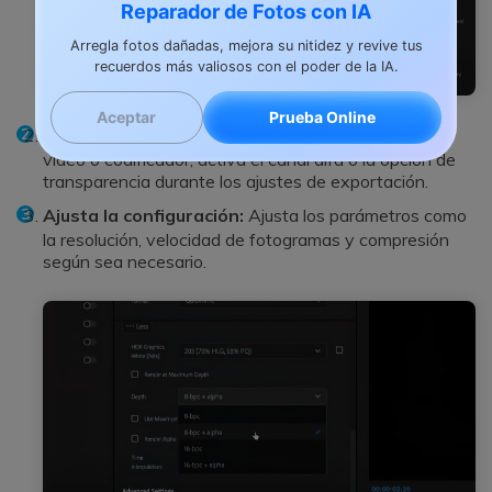
Reparador de Fotos con IA
Arregla fotos dañadas, mejora su nitidez y revive tus
recuerdos más valiosos con el poder de la IA.
Prueba Online
Aceptar
Habilita canal alfa:
En tu software de edición de
video o codificador, activa el canal alfa o la opción de
transparencia durante los ajustes de exportación.
Ajusta la configuración:
Ajusta los parámetros como
la resolución, velocidad de fotogramas y compresión
según sea necesario.