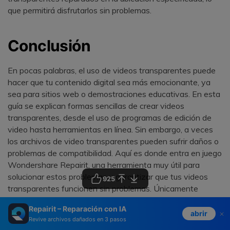
que permitirá disfrutarlos sin problemas.
Conclusión
En pocas palabras, el uso de videos transparentes puede
hacer que tu contenido digital sea más emocionante, ya
sea para sitios web o demostraciones educativas. En esta
guía se explican formas sencillas de crear videos
transparentes, desde el uso de programas de edición de
video hasta herramientas en línea. Sin embargo, a veces
los archivos de video transparentes pueden sufrir daños o
problemas de compatibilidad. Aquí es donde entra en juego
Wondershare Repairit, una herramienta muy útil para
solucionar estos problemas y garantizar que tus videos
925
transparentes funcionen sin problemas. Únicamente
tienes que seguir los sencillos pasos que se indican en la
Repairit – Reparación con IA
guía, y no solo crearás videos transparentes llamativos,
abrir
Revive archivos dañados en 3 pasos
sino que también solucionarás cualquier problema,