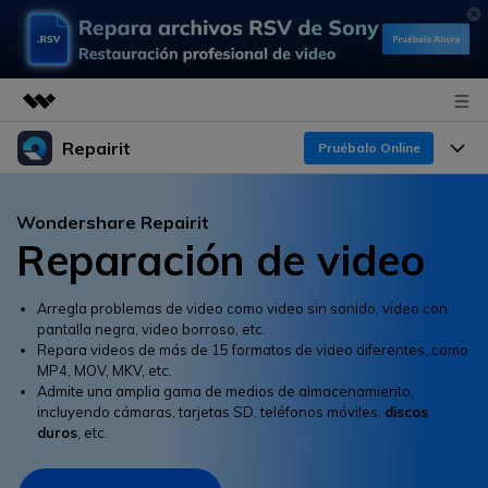
Repairit
Productos destacados
Pruébalo Online
Creatividad digital con AIGC
Productos
Empresas
Wondershare Repairit
Utilidades
Reparación de video
Resumen
Funciones
Quiénes somos
Soluciones
Repairit
IA
Para PC
Arregla problemas de video como video sin sonido, video con
Sala de prensa
¿Por qué Repairit?
Repara y mejora archivos con IA
pantalla negra, video borroso, etc.
multiplataforma
Repara videos de más de 15 formatos de video diferentes, como
En Línea
Experto en Reparación de Datos
Tienda
Recursos
MP4, MOV, MKV, etc.
Admite una amplia gama de medios de almacenamiento,
Pruébalo Gratis
Perspectiva Tecnológica
incluyendo cámaras, tarjetas SD, teléfonos móviles,
discos
Soluciones de Video
Soporte
Precios
duros
, etc.
Guías y Soporte
Soluciones de Archivos