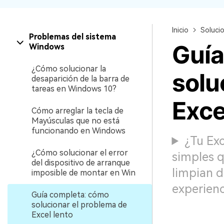
Recuperar Datos de Linux
Inicio
Soluci
Recuperar Datos de NAS
Problemas del sistema
Guía
Windows
¿Cómo solucionar la
solu
desaparición de la barra de
tareas en Windows 10?
Exce
Cómo arreglar la tecla de
Mayúsculas que no está
funcionando en Windows
¿Tu Exc
¿Cómo solucionar el error
simples q
del dispositivo de arranque
limpian d
imposible de montar en Win
experienc
Guía completa: cómo
solucionar el problema de
Excel lento