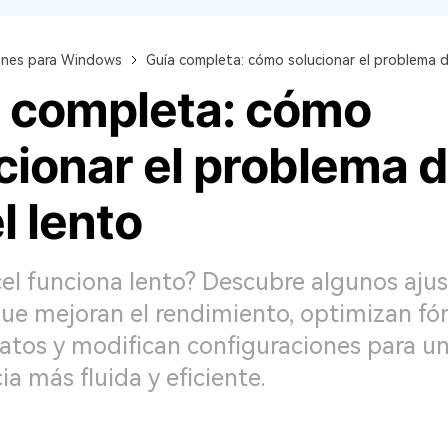
ones para Windows
Guía completa: cómo solucionar el problema d
 completa: cómo
cionar el problema 
l lento
el funciona lento? Descubre algunos aju
ue mejoran el rendimiento, optimizan fó
atos y modifican configuraciones para u
ia más fluida y eficiente.