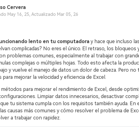
so Cervera
ado May 16, 25, Actualizado Mar 05, 26
VER TODAS LAS FUNCIONES
funcionando lento en tu computadora
y hace que incluso la
lvan complicadas? No eres el único. El retraso, los bloqueos y
on problemas comunes, especialmente al trabajar con gran
ulas complejas o múltiples hojas. Todo esto afecta la product
bajo y vuelve el manejo de datos un dolor de cabeza. Pero no
 para mejorar la velocidad y eficiencia de Excel.
s métodos para mejorar el rendimiento de Excel, desde optim
 configuraciones. Limpiar datos innecesarios, desactivar com
que tu sistema cumpla con los requisitos también ayuda. En e
as causas más comunes y cómo resolver el problema de Exce
ver a trabajar con rapidez.