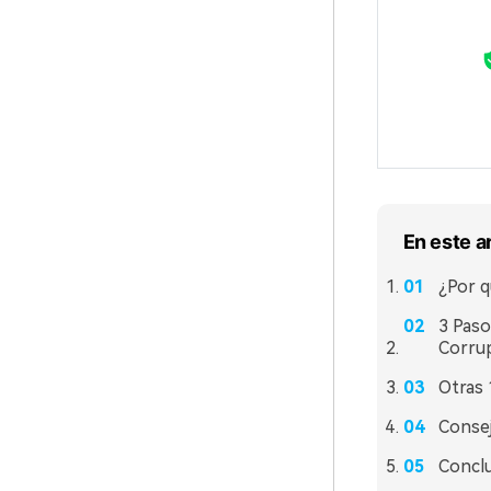
En este a
¿Por q
3 Paso
Corrup
Otras 
Consej
Concl