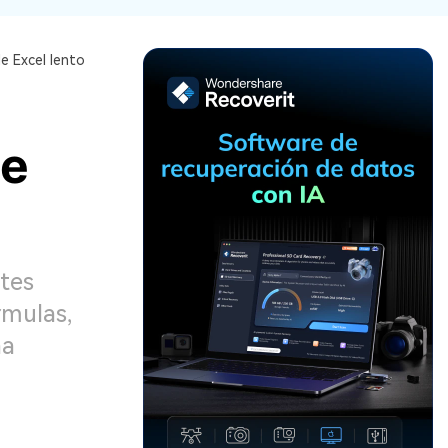
Recuperar
Escenarios de Pérdida
Documentos
de Datos
e Excel lento
Recuperar
Recuperar
Recuperar
Recuperar
Excel
Word
Sistema
Datos
Windows
Borrados
Recuperar
Recuperar
de
ZIP
PPT
Recuperar
Recuperar
Datos
Post-Reset
Recuperar
Recuperar
Formateados
Email
PDF
Recuperar
Recuperar
Disco RAW
stes
Disco Dañado
rmulas,
Recuperar
na
datos en
RAID
Nuevo