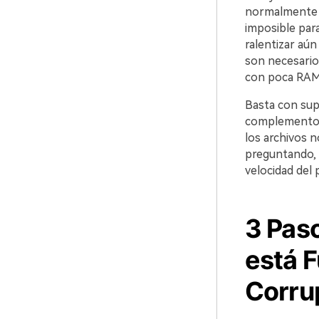
normalmente d
imposible par
ralentizar aú
son necesario
con poca RAM l
Basta con sup
complementos i
los archivos n
preguntando, 
velocidad del
3 Pas
está 
Corru