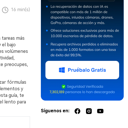
16 min(s)
s tareas más
 el bajo
des volúmenes
ividad,
 te preocupes,
izar fórmulas
plementos y
sta guía, te
l lento para
Síguenos en: