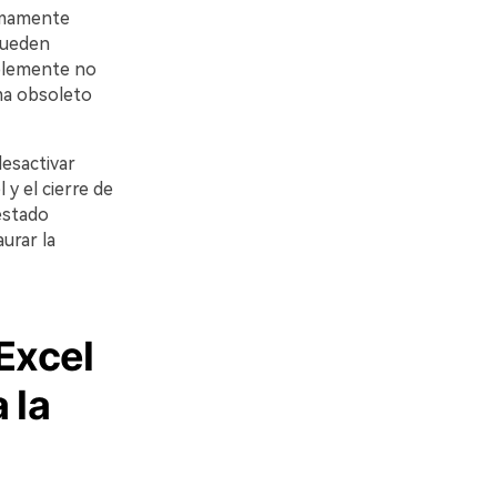
sumamente
pueden
mplemente no
ma obsoleto
esactivar
y el cierre de
estado
urar la
Excel
 la