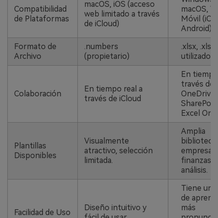
macOS, iOS (acceso
Compatibilidad
macOS, W
web limitado a través
de Plataformas
Móvil (iOS
de iCloud)
Android)
Formato de
.numbers
.xlsx, .xls
Archivo
(propietario)
utilizados)
En tiempo 
través de
En tiempo real a
Colaboración
OneDrive,
través de iCloud
SharePoin
Excel Onli
Amplia
Visualmente
biblioteca
Plantillas
atractivo, selección
empresas,
Disponibles
limitada.
finanzas y
análisis.
Tiene una
de aprendi
Diseño intuitivo y
más
Facilidad de Uso
fácil de usar.
pronuncia