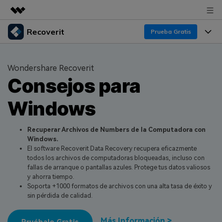
Recoverit
Productos destacados
Prueba Gratis
Creatividad digital con AIGC
Productos
Empresas
Utilidades
Wondershare Recoverit
Resumen
Consejos para
Funciones
Quiénes somos
Soluciones
Recoverit para Windows
Windows
Recuperar de Unidades
Recursos
Sala de prensa
Líder en recuperación para Windows
Recuperar Medios Borrados
Pruébalo Gratis
Recuperar Archivos de Numbers de la Computadora con
Tienda
Por qué Recoverit
Windows.
El software Recoverit Data Recovery recupera eficazmente
Soluciones de Recuperación Exclusivas
Nuevo
Experto en Recuperación de Datos
Soporte
Guía
todos los archivos de computadoras bloqueadas, incluso con
fallas de arranque o pantallas azules. Protege tus datos valiosos
Recuperar Documentos
Recoverit para Mac
Historias de Clientes
y ahorra tiempo.
Soporta +1000 formatos de archivos con una alta tasa de éxito y
DESCARGAR
Sign In
Recupera datos ilimitados del sistema Mac
Escenarios de Pérdida de Datos
sin pérdida de calidad.
Temas Destacados
Pruébalo Gratis
Más Información >