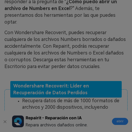
responder a la pregunta de "
¿Cómo puedo abrir un
archivo de Numbers en Excel
?" Además, te
presentamos dos herramientas por las que puedes
optar.
Con Wondershare Recoverit, puedes recuperar
cualquiera de los archivos Numbers borrados o dañados
accidentalmente. Con Repairit, podrás recuperar
cualquiera de los archivos de Numbers o Excel dañados
o corruptos. Descarga estas herramientas en tu
Escritorio para evitar perder datos cruciales.
Wondershare Recoverit: Líder en
Recuperación de Datos Perdidos
Recupera datos de más de 1000 formatos de
archivos y 2000 dispositivos, incluyendo
CFexpress
, drones, UAVs, tarjetas SD, USB,
Repairit - Reparación con IA
Win On ARM, RAID, micro SD,
Transcend SD
,
abrir
Repara archivos dañados online.
HDDs,
SSDs
, Windows/
Mac
,
Linux
/NAS,