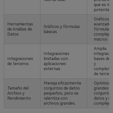
que es má
potente.
Gráficos
Herramientas
avanzados
Gráficos y fórmulas
de Análisis de
fórmulas
básicas.
Datos
complejas
macros
Amplia
Integraciones
integraci
Integraciones
limitadas con
bases de 
de terceros
aplicaciones
y
externas.
compleme
de tercero
Maneja eficazmente
Optimizad
Tamaño del
conjuntos de datos
grandes
Archivo y
pequeños, pero se
conjuntos
Rendimiento
ralentiza con
datos y cá
archivos grandes.
complejos