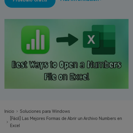
Pruébalo Gratis
search
VER TODAS LAS FUNCIONES
Recoverit Gratis
Recupera datos perdidos/eliminados gratis
Pruébalo Gratis
Otros Productos
Repairit - Reparar Datos
UBackit - Respaldar Datos
Inicio
Soluciones para Windows
[Fácil] Las Mejores Formas de Abrir un Archivo Numbers en
Excel