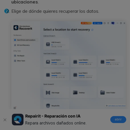
ubicaciones
.
Elige de dónde quieres recuperar los datos.
Repairit - Reparación con IA
abrir
El proceso de escaneado comenzará
Repara archivos dañados online.
automáticamente. Si es necesario, puedes pausar este