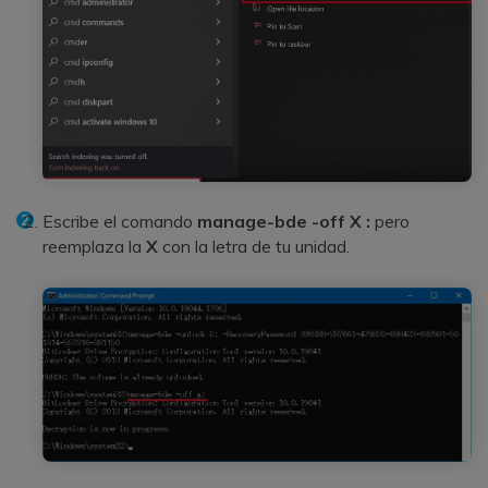
Escribe el comando
manage-bde -off
X
:
pero
reemplaza la
X
con la letra de tu unidad.