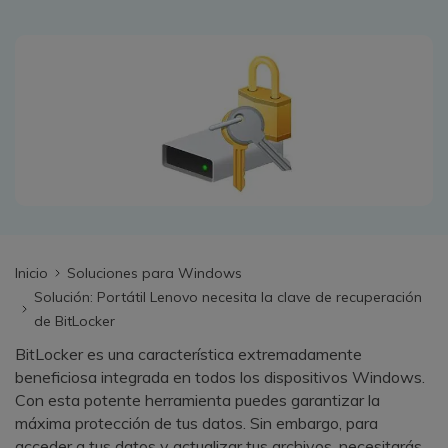
search
VER TODAS LAS FUNCIONES
Recoverit Gratis
Recupera datos perdidos/eliminados gratis
Pruébalo Gratis
Otros Productos
Inicio
Soluciones para Windows
Repairit - Reparar Datos
Solución: Portátil Lenovo necesita la clave de recuperación
UBackit - Respaldar Datos
de BitLocker
BitLocker es una característica extremadamente
beneficiosa integrada en todos los dispositivos Windows.
Con esta potente herramienta puedes garantizar la
máxima protección de tus datos. Sin embargo, para
acceder a tus datos y actualizar tus archivos, necesitarás