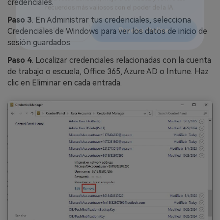
credenciales.
Reparador de Fotos con IA
Paso 3
. En Administrar tus credenciales, selecciona
Arregla fotos dañadas, mejora su nitidez y revive tus
recuerdos más valiosos con el poder de la IA.
Credenciales de Windows para ver los datos de inicio de
sesión guardados.
Continuar
Prueba Online
Paso 4
. Localizar credenciales relacionadas con la cuenta
de trabajo o escuela, Office 365, Azure AD o Intune. Haz
clic en Eliminar en cada entrada.