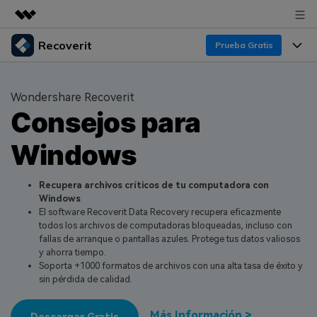
Recoverit
Productos destacados
Prueba Gratis
Creatividad digital con AIGC
Productos
Empresas
Utilidades
Wondershare Recoverit
Resumen
Consejos para
Funciones
Quiénes somos
Soluciones
Recoverit para Windows
Windows
Recuperar de Unidades
Recursos
Sala de prensa
Líder en recuperación para Windows
Recuperar Medios Borrados
Pruébalo Gratis
Recupera archivos críticos de tu computadora con
Tienda
Por qué Recoverit
Windows
El software Recoverit Data Recovery recupera eficazmente
Soluciones de Recuperación Exclusivas
Nuevo
Experto en Recuperación de Datos
Soporte
Guía
todos los archivos de computadoras bloqueadas, incluso con
fallas de arranque o pantallas azules. Protege tus datos valiosos
Recuperar Documentos
Recoverit para Mac
Historias de Clientes
y ahorra tiempo.
Soporta +1000 formatos de archivos con una alta tasa de éxito y
DESCARGAR
Sign In
Recupera datos ilimitados del sistema Mac
Escenarios de Pérdida de Datos
sin pérdida de calidad.
Temas Destacados
Pruébalo Gratis
Más Información >