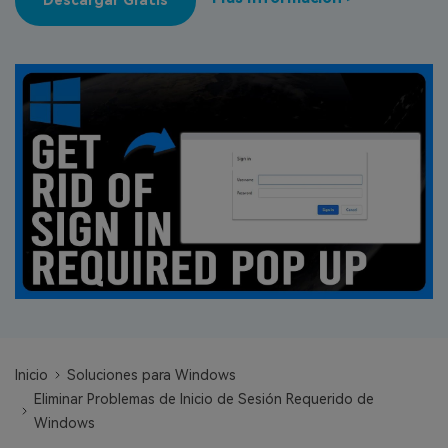
Descargar Gratis
search
VER TODAS LAS FUNCIONES
Recoverit Gratis
Recupera datos perdidos/eliminados gratis
Pruébalo Gratis
Otros Productos
Repairit - Reparar Datos
UBackit - Respaldar Datos
Inicio
Soluciones para Windows
Eliminar Problemas de Inicio de Sesión Requerido de
Windows