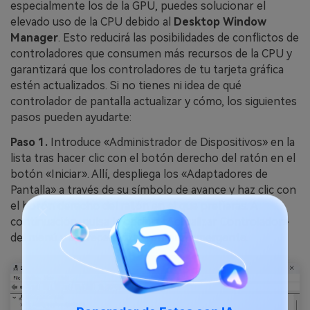
especialmente los de la GPU, puedes solucionar el
elevado uso de la CPU debido al
Desktop Window
Manager
. Esto reducirá las posibilidades de conflictos de
controladores que consumen más recursos de la CPU y
garantizará que los controladores de tu tarjeta gráfica
estén actualizados. Si no tienes ni idea de qué
controlador de pantalla actualizar y cómo, los siguientes
pasos pueden ayudarte:
Paso 1.
Introduce «Administrador de Dispositivos» en la
lista tras hacer clic con el botón derecho del ratón en el
botón «Iniciar». Allí, despliega los «Adaptadores de
Pantalla» a través de su símbolo de avance y haz clic con
el botón derecho del ratón en el que prefieras. A
continuación, pulsa la opción «Actualizar Controlador»
del menú y aparecerá otra ventana emergente.