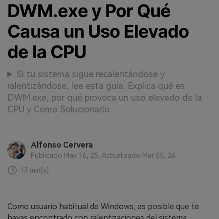
DWM.exe y Por Qué
Causa un Uso Elevado
de la CPU
Si tu sistema sigue recalentándose y
ralentizándose, lee esta guía. Explica qué es
DWM.exe, por qué provoca un uso elevado de la
CPU y Cómo Solucionarlo.
Alfonso Cervera
Publicado May 16, 25, Actualizado Mar 05, 26
13 min(s)
Como usuario habitual de Windows, es posible que te
hayas encontrado con ralentizaciones del sistema,