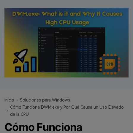
search
VER TODAS LAS FUNCIONES
Recoverit Gratis
Recupera datos perdidos/eliminados gratis
Pruébalo Gratis
Otros Productos
Repairit - Reparar Datos
UBackit - Respaldar Datos
Inicio
Soluciones para Windows
Cómo Funciona DWM.exe y Por Qué Causa un Uso Elevado
de la CPU
Cómo Funciona