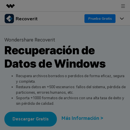
Recoverit
Productos destacados
Prueba Gratis
Creatividad digital con AIGC
Productos
Empresas
Utilidades
Wondershare Recoverit
Resumen
Recuperación de
Funciones
Quiénes somos
Soluciones
Recoverit para Windows
Datos de Windows
Recuperar de Unidades
Recursos
Sala de prensa
Líder en recuperación para Windows
Recuperar Medios Borrados
Pruébalo Gratis
Recupera archivos borrados o perdidos de forma eficaz, segura
Tienda
Por qué Recoverit
y completa.
Restaura datos en +500 escenarios: fallos del sistema, pérdida de
Soluciones de Recuperación Exclusivas
Nuevo
Experto en Recuperación de Datos
Soporte
Guía
particiones, errores humanos, etc.
Soporta +1000 formatos de archivos con una alta tasa de éxito y
Recuperar Documentos
Recoverit para Mac
Historias de Clientes
sin pérdida de calidad.
DESCARGAR
Sign In
Recupera datos ilimitados del sistema Mac
Escenarios de Pérdida de Datos
Temas Destacados
Más Información >
Descargar Gratis
Pruébalo Gratis