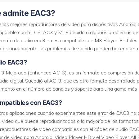
se admite EAC3?
VER TODAS LAS FUNCIONES
e los mejores reproductores de video para dispositivos Android
mpatible como DTS, AC3 y MLP debido a algunos problemas de l
ormato de audio eac3 no es compatible con MX Player. En tales s
afortunadamente, los problemas de sonido pueden hacer que tu
dio EAC3?
Mejorado (Enhanced AC-3), es un formato de compresión de au
dio digital. Sucedió al AC-3, que es otro formato desarrollado 
umento en el número de canales y soporte para una gama más a
ompatibles con EAC3?
e otras aplicaciones cuando experimentes este error de EAC3 no
e video que puede reproducir todos o la mayoría de los formatos 
s reproductores de video compatibles con el códec de audio EAC
or de video para Android, Video Player HD y el Video Player All 