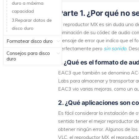
duro a máxima
capacidad
Parte 1. ¿Por qué no 
3.Reparar datos de
El reproductor MX es sin duda uno d
disco duro
eliminación de su códec de audio co
mensaje de error que indica que el f
Formatear disco duro
perfectamente pero
sin sonido
. Des
Consejos para disco
duro
1. ¿Qué es el formato de au
EAC3 que también se denomina AC-3 
Labs para almacenar y transportar au
EAC3 vio varias mejoras, como un a
2. ¿Qué aplicaciones son c
Es fácil considerar la instalación d
sentido tener el mejor reproductor d
obtener ningún error. Algunos de lo
VLC, el reproductor MX, el reproduct