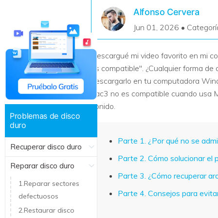
Recuperar Datos de Linux
Alfonso Cervera
Jun 01, 2026 • Categorí
Recuperar Datos de NAS
Descargué mi video favorito en mi 
es compatible". ¿Cualquier forma de 
descargarlo en tu computadora Wind
eac3 no es compatible cuando usa MX
sonido.
Problemas de disco
duro
Parte 1. ¿Por qué no se ad
Recuperar disco duro
Parte 2. Cómo solucionar el
Reparar disco duro
Parte 3. ¿Cómo recuperar ar
1.Reparar sectores
Parte 4. Consejos para evit
defectuosos
2.Restaurar disco