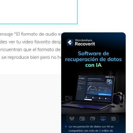
Recuperar
Escenarios de Pérdida
Documentos
de Datos
Recuperar
Recuperar
Recuperar
Recuperar
Excel
Word
Sistema
Datos
nsaje "El formato de audio eac3 no
Windows
Borrados
des ver tu video favorito después de
Recuperar
Recuperar
encuentran que el formato de audio
ZIP
PPT
Recuperar
Recuperar
o se reproduce bien pero no hay
Datos
Post-Reset
Recuperar
Recuperar
Formateados
Email
PDF
Recuperar
Recuperar
Disco RAW
Disco Dañado
Recuperar
datos en
RAID
Nuevo