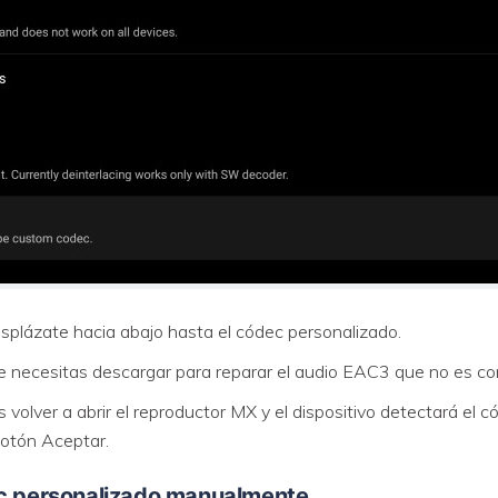
esplázate hacia abajo hasta el códec personalizado.
ue necesitas descargar para reparar el audio EAC3 que no es co
volver a abrir el reproductor MX y el dispositivo detectará e
 botón Aceptar.
ec personalizado manualmente