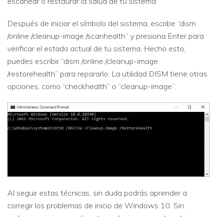
escanear o restaurar la salud de tu sistema.
Después de iniciar el símbolo del sistema, escribe “dism
/online /cleanup-image /scanhealth” y presiona Enter para
verificar el estado actual de tu sistema. Hecho esto,
puedes escribir “dism /online /cleanup-image
/restorehealth” para repararlo. La utilidad DISM tiene otras
opciones, como “checkhealth” o “cleanup-image”.
Al seguir estas técnicas, sin duda podrás aprender a
corregir los problemas de inicio de Windows 10. Sin