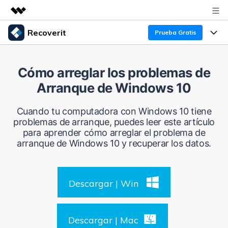
Recoverit
Prueba Gratis
Productos destacados
Creatividad digital con AIGC
Productos
Empresas
Cómo arreglar los problemas de
Utilidades
Arranque de Windows 10
Resumen
Funciones
Recoverit para Windows
Quiénes somos
Soluciones
Cuando tu computadora con Windows 10 tiene
Líder en recuperación para Windows
Recuperar de Unidades
problemas de arranque, puedes leer este artículo
Recursos
Sala de prensa
para aprender cómo arreglar el problema de
Pruébalo Gratis
Recuperar Medios Borrados
arranque de Windows 10 y recuperar los datos.
Por qué Recoverit
Tienda
Soluciones de Recuperación Exclusivas
Nuevo
Experto en Recuperación de Datos
Descargar | Win
Recoverit para Mac
Guía
Recuperar Documentos
Soporte
Recupera datos ilimitados del sistema Mac
Historias de Clientes
Escenarios de Pérdida de Datos
Descargar | Mac
Pruébalo Gratis
DESCARGAR
Sign In
Temas Destacados