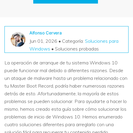
VER TODAS LAS FUNCIONES
search
Recoverit Gratis
Recupera datos perdidos/eliminados gratis
Alfonso Cervera
Jun 01, 2026 • Categoría:
Soluciones para
Pruébalo Gratis
Windows
• Soluciones probadas
La operación de arranque de tu sistema Windows 10
puede funcionar mal debido a diferentes razones. Desde
Otros Productos
un ataque de malware hasta un problema relacionado con
Repairit - Reparar Datos
tu Master Boot Record, podría haber numerosas razones
UBackit - Respaldar Datos
detrás de esto. Afortunadamente, la mayoría de estos
problemas se pueden solucionar. Para ayudarte a hacer lo
mismo, hemos creado esta guía sobre cómo solucionar los
problemas de inicio de Windows 10. Hemos enumerado
cuatro soluciones diferentes para arreglarlo con una
solución fácil para recuperar tu contenido perdido.