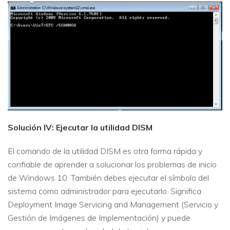
Solución IV: Ejecutar la utilidad DISM
El comando de la utilidad DISM es otra forma rápida y
confiable de aprender a solucionar los problemas de inicio
Reparador de Fotos con IA
de Windows 10. También debes ejecutar el símbolo del
Arregla fotos dañadas, mejora su nitidez y revive tus
sistema como administrador para ejecutarlo. Significa
recuerdos más valiosos con el poder de la IA.
Deployment Image Servicing and Management (Servicio y
Continuar
Prueba Online
Gestión de Imágenes de Implementación) y puede