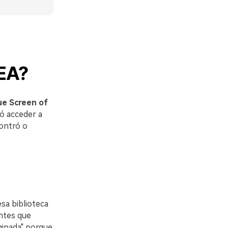
EA?
ue Screen of
tó acceder a
ontró o
sa biblioteca
antes que
ginada" porque