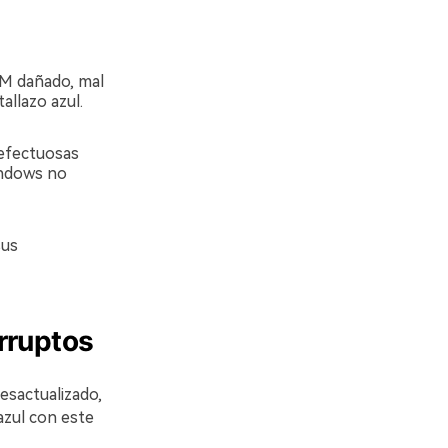
M dañado, mal
allazo azul.
defectuosas
indows no
sus
rruptos
esactualizado,
azul con este