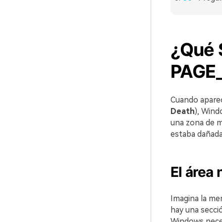
¿Qué S
PAGE
Cuando apare
Death
), Wind
una zona de m
estaba dañada
El área 
Imagina la me
hay una secci
Windows neces