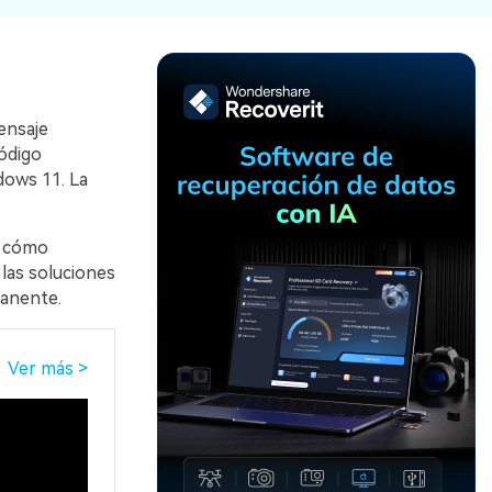
Recuperar
Escenarios de Pérdida
Documentos
de Datos
Recuperar
Recuperar
Recuperar
Recuperar
Excel
Word
Sistema
Datos
ensaje
Windows
Borrados
código
Recuperar
Recuperar
dows 11. La
ZIP
PPT
Recuperar
Recuperar
Datos
Post-Reset
Recuperar
Recuperar
Formateados
, cómo
Email
PDF
Recuperar
 las soluciones
Recuperar
Disco RAW
manente.
Disco Dañado
Ver más >
Recuperar
datos en
RAID
Nuevo