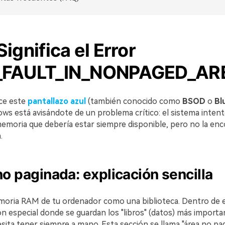
ignifica el Error
_FAULT_IN_NONPAGED_AR
ce este
pantallazo azul
(también conocido como
BSOD
o
Bl
ows está avisándote de un problema crítico: el sistema inten
emoria que debería estar siempre disponible, pero no la enc
.
no paginada: explicación sencilla
moria RAM de tu ordenador como una biblioteca. Dentro de e
ón especial donde se guardan los "libros" (datos) más import
ita tener siempre a mano. Esta sección se llama "área no pa