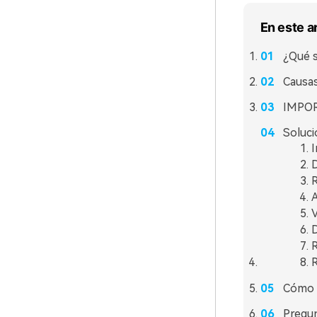
En este a
¿Qué 
Causas
IMPOR
Soluci
I
D
R
A
V
D
R
R
Cómo p
Pregun