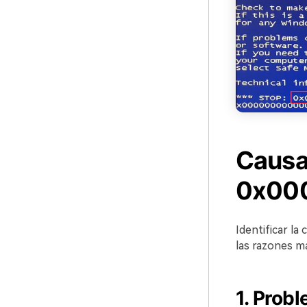
Causas
0x00
Identificar la
las razones m
1. Prob