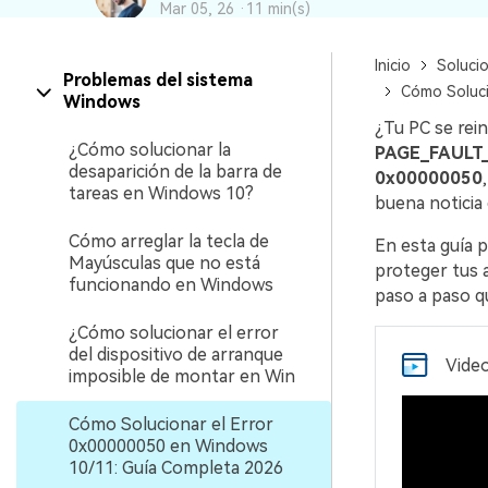
Mar 05, 26 ·
11 min(s)
Recuperar Datos de Linux
Inicio
Soluci
Recuperar Datos de NAS
Problemas del sistema
Cómo Soluci
Windows
¿Tu PC se rei
¿Cómo solucionar la
PAGE_FAULT
desaparición de la barra de
0x00000050
tareas en Windows 10?
buena noticia 
Cómo arreglar la tecla de
En esta guía p
Mayúsculas que no está
proteger tus a
funcionando en Windows
paso a paso q
¿Cómo solucionar el error
del dispositivo de arranque
Vide
imposible de montar en Win
Cómo Solucionar el Error
0x00000050 en Windows
10/11: Guía Completa 2026