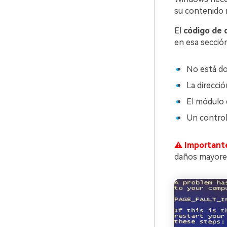
su contenido 
El
código de 
en esa secció
No está do
La direcci
El módulo 
Un control
⚠ Important
daños mayores