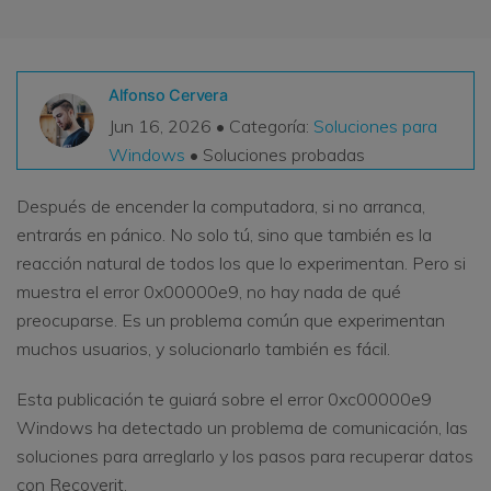
VER TODAS LAS FUNCIONES
search
Recoverit Gratis
Alfonso Cervera
Recupera datos perdidos/eliminados gratis
Jun 16, 2026 • Categoría:
Soluciones para
Windows
• Soluciones probadas
Pruébalo Gratis
Después de encender la computadora, si no arranca,
entrarás en pánico. No solo tú, sino que también es la
reacción natural de todos los que lo experimentan. Pero si
Otros Productos
muestra el error 0x00000e9, no hay nada de qué
Repairit - Reparar Datos
preocuparse. Es un problema común que experimentan
UBackit - Respaldar Datos
muchos usuarios, y solucionarlo también es fácil.
Esta publicación te guiará sobre el error 0xc00000e9
Windows ha detectado un problema de comunicación, las
soluciones para arreglarlo y los pasos para recuperar datos
con Recoverit.