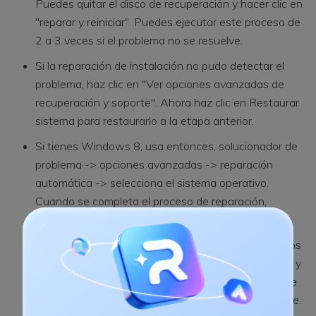
Puedes quitar el disco de recuperación y hacer clic en
"reparar y reiniciar". Puedes ejecutar este proceso de
2 a 3 veces si el problema no se resuelve.
Si la reparación de instalación no pudo detectar el
problema, haz clic en "Ver opciones avanzadas de
recuperación y soporte". Ahora haz clic en Restaurar
sistema para restaurarlo a la etapa anterior.
Si tienes Windows 8, usa entonces, solucionador de
problema -> opciones avanzadas -> reparación
automática -> selecciona el sistema operativo.
Cuando se completa el proceso de reparación,
muestra dos resultados:
Si la reparación automática encuentra y soluciona los
problemas, retira el disco de recuperación insertado y
haz clic en "reparar y reiniciar". Puedes ejecutar este
proceso de 2 a 3 veces si el problema no se resuelve.