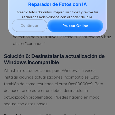
Si la reparación automática pudo detectar el
Reparador de Fotos con IA
problema, haz clic en las opciones avanzadas en la
Arregla fotos dañadas, mejora su nitidez y revive tus
reparación automática -> solucionar problemas->
recuerdos más valiosos con el poder de la IA.
opciones avanzadas -> restauración del sistema.
Continuar
Prueba Online
Aquí, si el sistema te solicita que inicies sesión con
derechos administrativos, escribe tu contraseña y haz
clic en "continuar".
Solución 6: Desinstalar la actualización de
Windows incompatible
Al instalar actualizaciones para Windows, a veces,
instalas algunas actualizaciones incompatibles. Esto
también da como resultado el error 0xc00000e9. Para
deshacerse de este error, debes desinstalar la
actualización problemática. Puedes hacerlo en modo
seguro con estos pasos: