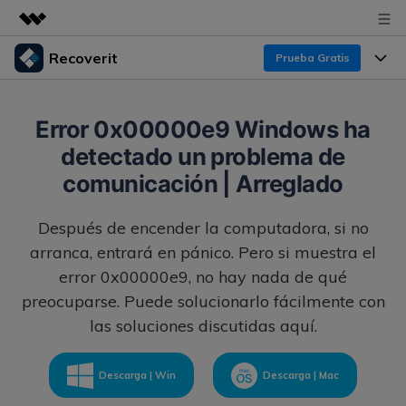
Recoverit
Prueba Gratis
Productos destacados
Creatividad digital con AIGC
Productos
Empresas
Error 0x00000e9 Windows ha
Utilidades
detectado un problema de
Resumen
Funciones
Recoverit para Windows
Quiénes somos
comunicación | Arreglado
Soluciones
Líder en recuperación para Windows
Recuperar de Unidades
Recursos
Después de encender la computadora, si no
Sala de prensa
Pruébalo Gratis
Recuperar Medios Borrados
arranca, entrará en pánico. Pero si muestra el
Por qué Recoverit
error 0x00000e9, no hay nada de qué
Tienda
Soluciones de Recuperación Exclusivas
Nuevo
preocuparse. Puede solucionarlo fácilmente con
Experto en Recuperación de Datos
las soluciones discutidas aquí.
Recoverit para Mac
Guía
Recuperar Documentos
Soporte
Recupera datos ilimitados del sistema Mac
Historias de Clientes
Escenarios de Pérdida de Datos
Descarga | Win
Descarga | Mac
Pruébalo Gratis
DESCARGAR
Sign In
Temas Destacados