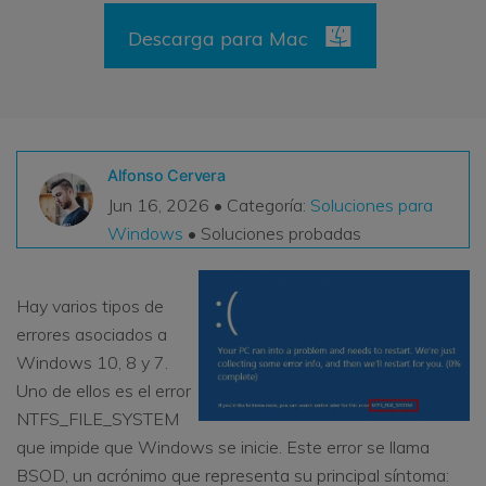
VER TODAS LAS FUNCIONES
Descarga para Mac
search
Recoverit Gratis
Recupera datos perdidos/eliminados gratis
Pruébalo Gratis
Alfonso Cervera
Jun 16, 2026 • Categoría:
Soluciones para
Windows
• Soluciones probadas
Otros Productos
Hay varios tipos de
Repairit - Reparar Datos
errores asociados a
UBackit - Respaldar Datos
Windows 10, 8 y 7.
Uno de ellos es el error
NTFS_FILE_SYSTEM
que impide que Windows se inicie. Este error se llama
BSOD, un acrónimo que representa su principal síntoma: