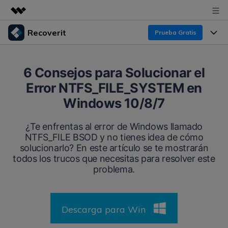
Recoverit
Prueba Gratis
Productos destacados
Creatividad digital con AIGC
Productos
Empresas
6 Consejos para Solucionar el
Utilidades
Error NTFS_FILE_SYSTEM en
Resumen
Funciones
Recoverit para Windows
Quiénes somos
Windows 10/8/7
Soluciones
Líder en recuperación para Windows
Recuperar de Unidades
Recursos
¿Te enfrentas al error de Windows llamado
Sala de prensa
Pruébalo Gratis
NTFS_FILE BSOD y no tienes idea de cómo
Recuperar Medios Borrados
solucionarlo? En este artículo se te mostrarán
Por qué Recoverit
Tienda
todos los trucos que necesitas para resolver este
Soluciones de Recuperación Exclusivas
Nuevo
problema.
Experto en Recuperación de Datos
Recoverit para Mac
Guía
Recuperar Documentos
Soporte
Recupera datos ilimitados del sistema Mac
Historias de Clientes
Descarga para Win
Escenarios de Pérdida de Datos
Pruébalo Gratis
DESCARGAR
Sign In
Temas Destacados