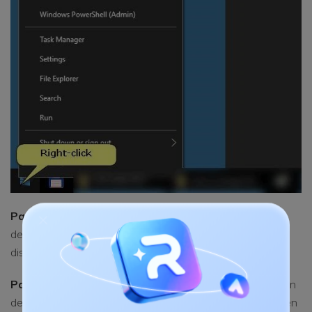
Paso 2.
En la ventana que se abre, dirígete al panel
derecho y despliega las categorías. Aquí encontrarás el
dispositivo cuyos controladores deben ser actualizados.
Paso 3.
Ve al nombre del dispositivo, haz clic con el botón
derecho y elige "Actualizar el software del controlador" en