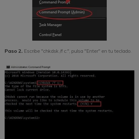
Paso 2.
Escribe "chkdsk /f c:", pulsa "Enter" en tu teclado.