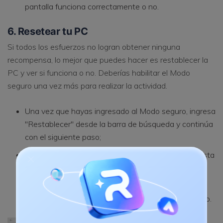
pantalla funciona correctamente o no.
6. Resetear tu PC
Si todos los esfuerzos no logran obtener ninguna
recompensa, lo mejor que puedes hacer es restablecer la
PC y ver si funciona o no. Deberías habilitar el Modo
seguro una vez más para realizar la actividad.
Una vez que hayas ingresado al Modo seguro, ingresa
"Restablecer" desde la barra de búsqueda y continúa
con el siguiente paso;
Haz clic en "Comenzar" en la opción Restablecer esta
PC;
Haz clic en "Conservar mis archivos" y sigue las
instrucciones de la interfaz para completar el trabajo.