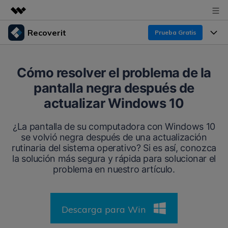
Recoverit
Prueba Gratis
Productos destacados
Creatividad digital con AIGC
Productos
Empresas
Cómo resolver el problema de la
Utilidades
pantalla negra después de
Resumen
Funciones
Recoverit para Windows
Quiénes somos
actualizar Windows 10
Soluciones
Líder en recuperación para Windows
Recuperar de Unidades
Recursos
¿La pantalla de su computadora con Windows 10
Sala de prensa
Pruébalo Gratis
se volvió negra después de una actualización
Recuperar Medios Borrados
rutinaria del sistema operativo? Si es así, conozca
Por qué Recoverit
Tienda
la solución más segura y rápida para solucionar el
Soluciones de Recuperación Exclusivas
Nuevo
problema en nuestro artículo.
Experto en Recuperación de Datos
Recoverit para Mac
Guía
Recuperar Documentos
Soporte
Recupera datos ilimitados del sistema Mac
Historias de Clientes
Descarga para Win
Escenarios de Pérdida de Datos
Pruébalo Gratis
DESCARGAR
Sign In
Temas Destacados