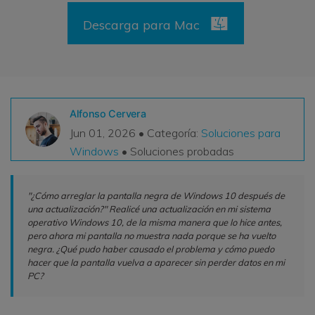
VER TODAS LAS FUNCIONES
Descarga para Mac
search
Recoverit Gratis
Recupera datos perdidos/eliminados gratis
Pruébalo Gratis
Alfonso Cervera
Jun 01, 2026 • Categoría:
Soluciones para
Windows
• Soluciones probadas
Otros Productos
"¿Cómo arreglar la pantalla negra de Windows 10 después de
Repairit - Reparar Datos
una actualización?" Realicé una actualización en mi sistema
UBackit - Respaldar Datos
operativo Windows 10, de la misma manera que lo hice antes,
pero ahora mi pantalla no muestra nada porque se ha vuelto
negra. ¿Qué pudo haber causado el problema y cómo puedo
hacer que la pantalla vuelva a aparecer sin perder datos en mi
PC?