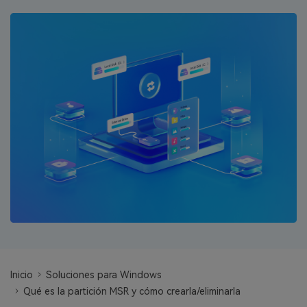
search
VER TODAS LAS FUNCIONES
Recoverit Gratis
Recupera datos perdidos/eliminados gratis
Pruébalo Gratis
Otros Productos
Repairit - Reparar Datos
UBackit - Respaldar Datos
Inicio
Soluciones para Windows
Qué es la partición MSR y cómo crearla/eliminarla