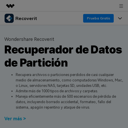
Recoverit
Productos destacados
Prueba Gratis
Creatividad digital con AIGC
Productos
Empresas
Utilidades
Wondershare Recoverit
Resumen
Recuperador de Datos
Funciones
Quiénes somos
Soluciones
Recoverit para Windows
de Partición
Recuperar de Unidades
Recursos
Sala de prensa
Líder en recuperación para Windows
Recuperar Medios Borrados
Pruébalo Gratis
Recupera archivos o particiones perdidos de casi cualquier
Tienda
Por qué Recoverit
medio de almacenamiento, como computadoras Windows, Mac,
o Linux, servidores NAS, tarjetas SD, unidades USB, etc.
Soluciones de Recuperación Exclusivas
Nuevo
Experto en Recuperación de Datos
Soporte
Guía
Admite más de 1000 tipos de archivos y carpetas.
Maneja eficientemente más de 500 escenarios de pérdida de
Recuperar Documentos
Recoverit para Mac
Historias de Clientes
datos, incluyendo borrado accidental, formateo, fallo del
sistema, apagón repentino y ataque de virus.
DESCARGAR
Sign In
Recupera datos ilimitados del sistema Mac
Escenarios de Pérdida de Datos
Temas Destacados
Ver más >
Pruébalo Gratis