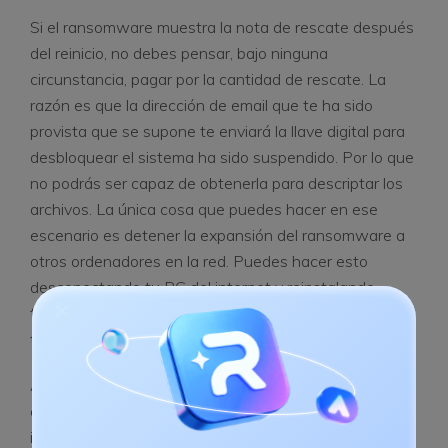
Si el ransomware muestra la nota de rescate después
del reinicio, no debes pensar, bajo ninguna
circunstancia, pagar por la cantidad de rescate. La
razón es que la dirección de email que te ha sido
provista que se supone te enviará la llave digital para
desbloquear el sistema ha sido suspendido. Por lo que
no podrás ser capaz de obtenerla para descriptar los
archivos. La única cosa que puedes hacer en ese
escenario es detener la expansión del ransomware a
otros ordenadores en la red. Puedes hacer esto
desconectando tu PC del internet y reinstalando
todos tus archivos de respaldo después de formatear
tu disco duro.
Algunas medidas preventivas pueden tomarse para
evitar ataques de ransomware como el de Petya,
incluyendo respaldar regularmente tus archivos así