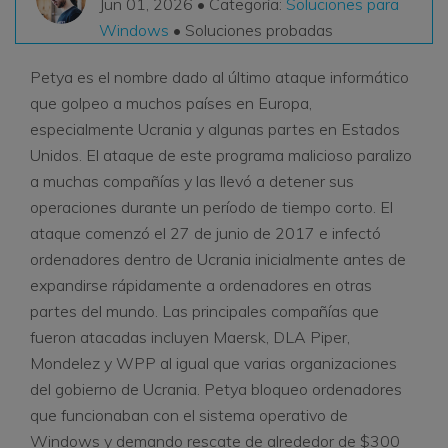
Jun 01, 2026 • Categoría:
Soluciones para
VER TODAS LAS FUNCIONES
Windows
• Soluciones probadas
search
Petya es el nombre dado al último ataque informático
Recoverit Gratis
que golpeo a muchos países en Europa,
Recupera datos perdidos/eliminados gratis
especialmente Ucrania y algunas partes en Estados
Pruébalo Gratis
Unidos. El ataque de este programa malicioso paralizo
a muchas compañías y las llevó a detener sus
operaciones durante un período de tiempo corto. El
ataque comenzó el 27 de junio de 2017 e infectó
Otros Productos
ordenadores dentro de Ucrania inicialmente antes de
expandirse rápidamente a ordenadores en otras
Repairit - Reparar Datos
partes del mundo. Las principales compañías que
UBackit - Respaldar Datos
fueron atacadas incluyen Maersk, DLA Piper,
Mondelez y WPP al igual que varias organizaciones
del gobierno de Ucrania. Petya bloqueo ordenadores
que funcionaban con el sistema operativo de
Windows y demando rescate de alrededor de $300