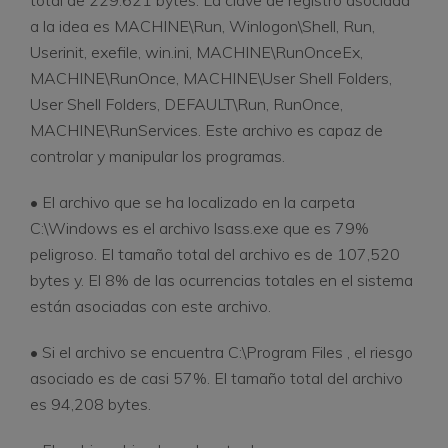
a la idea es MACHINE\Run, Winlogon\Shell, Run,
Userinit, exefile, win.ini, MACHINE\RunOnceEx,
MACHINE\RunOnce, MACHINE\User Shell Folders,
User Shell Folders, DEFAULT\Run, RunOnce,
MACHINE\RunServices. Este archivo es capaz de
controlar y manipular los programas.
• El archivo que se ha localizado en la carpeta
C:\Windows es el archivo lsass.exe que es 79%
peligroso. El tamaño total del archivo es de 107,520
bytes y. El 8% de las ocurrencias totales en el sistema
están asociadas con este archivo.
• Si el archivo se encuentra C:\Program Files , el riesgo
asociado es de casi 57%. El tamaño total del archivo
es 94,208 bytes.