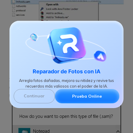
Reparador de Fotos con IA
3. Luego se abrirá el archivo. Si el sistema operativo
Arregla fotos dañadas, mejora su nitidez y revive tus
recuerdos más valiosos con el poder de la IA.
solicita el software de apertura, el usuario debe
seleccionar wordpad o bloc de notas:
Continuar
Prueba Online