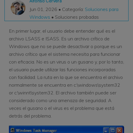
Alfonso Cervera
VER TODAS LAS FUNCIONES
Jun 01, 2026 • Categoría:
Soluciones para
Windows
• Soluciones probadas
search
Recoverit Gratis
En primer lugar, el usuario debe entender qué es el
Recupera datos perdidos/eliminados gratis
archivo LSASS e ISASS. Es un archivo crítico de
Pruébalo Gratis
Windows que no se puede desactivar o porque es un
archivo crítico que el sistema necesita para funcionar
con eficacia. No es un virus o un gusano y, por lo tanto,
el usuario puede utilizar las funciones incorporadas
Otros Productos
con facilidad. La ruta en la que se encuentra el archivo
Repairit - Reparar Datos
normalmente se encuentra en c:\windows\system32
or c:\winnt\system32. El archivo también puede ser
UBackit - Respaldar Datos
considerado como una amenaza de seguridad. A
veces el gusano o el virus es el problema que está
detrás del problema.