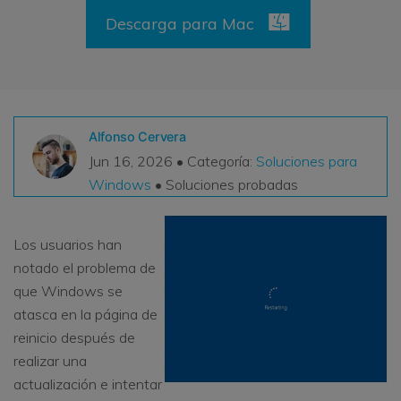
VER TODAS LAS FUNCIONES
Descarga para Mac
search
Recoverit Gratis
Recupera datos perdidos/eliminados gratis
Alfonso Cervera
Pruébalo Gratis
Jun 16, 2026 • Categoría:
Soluciones para
Windows
• Soluciones probadas
Otros Productos
Los usuarios han
Repairit - Reparar Datos
notado el problema de
UBackit - Respaldar Datos
que Windows se
atasca en la página de
reinicio después de
realizar una
actualización e intentar