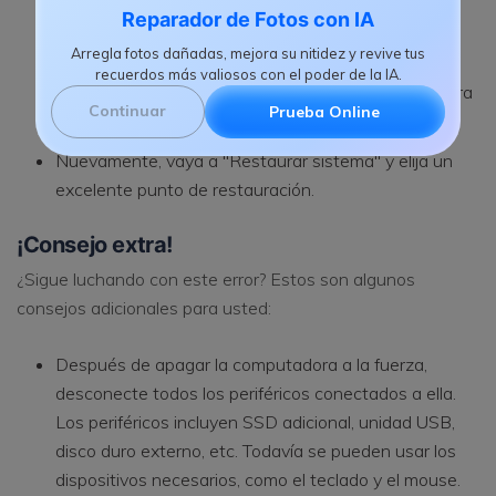
Reparador de Fotos con IA
Reinicie la PC y vea la configuración de Windows
desde la unidad esta vez
Arregla fotos dañadas, mejora su nitidez y revive tus
recuerdos más valiosos con el poder de la IA.
Configure el idioma, la distribución del teclado, la hora
Continuar
Prueba Online
y luego seleccione "Siguiente"
Nuevamente, vaya a "Restaurar sistema" y elija un
excelente punto de restauración.
¡Consejo extra!
¿Sigue luchando con este error? Estos son algunos
consejos adicionales para usted:
Después de apagar la computadora a la fuerza,
desconecte todos los periféricos conectados a ella.
Los periféricos incluyen SSD adicional, unidad USB,
disco duro externo, etc. Todavía se pueden usar los
dispositivos necesarios, como el teclado y el mouse.