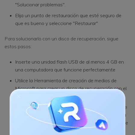
"Solucionar problemas".
Elija un punto de restauración que esté seguro de
que es bueno y seleccione "Restaurar"
Para solucionarlo con un disco de recuperación, sigue
estos pasos:
Inserte una unidad flash USB de al menos 4 GB en
una computadora que funcione perfectamente
Utilice la Herramienta de creación de medios de
Microsoft para crear un disco de recuperación con el
USB
Ahora insértelo nuevamente en la computadora que
está atascada al reiniciar Windows. Recuerde ir a la
pantalla de la BIOS y configurar el orden de arranque
desde el USB