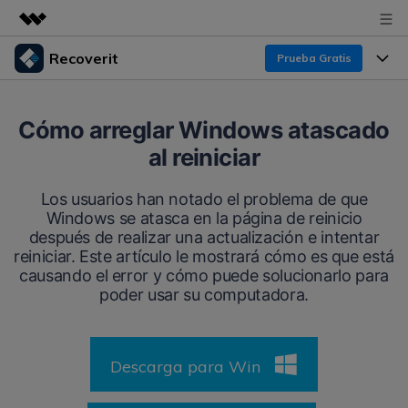
Recoverit
Prueba Gratis
Productos destacados
Creatividad digital con AIGC
Productos
Empresas
Cómo arreglar Windows atascado
Utilidades
al reiniciar
Resumen
Funciones
Recoverit para Windows
Quiénes somos
Soluciones
Los usuarios han notado el problema de que
Líder en recuperación para Windows
Recuperar de Unidades
Windows se atasca en la página de reinicio
Recursos
Sala de prensa
después de realizar una actualización e intentar
Pruébalo Gratis
Recuperar Medios Borrados
reiniciar. Este artículo le mostrará cómo es que está
Por qué Recoverit
causando el error y cómo puede solucionarlo para
Tienda
Soluciones de Recuperación Exclusivas
Nuevo
poder usar su computadora.
Experto en Recuperación de Datos
Recoverit para Mac
Guía
Recuperar Documentos
Soporte
Recupera datos ilimitados del sistema Mac
Historias de Clientes
Descarga para Win
Escenarios de Pérdida de Datos
Pruébalo Gratis
DESCARGAR
Sign In
Temas Destacados