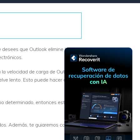
Recuperar
Escenarios de Pérdida
Documentos
de Datos
Recuperar
Recuperar
Recuperar
Recuperar
Excel
Word
Sistema
Datos
Windows
Borrados
Recuperar
Recuperar
ue desees que Outlook elimine los
ZIP
PPT
Recuperar
Recuperar
ectrónicos.
Datos
Post-Reset
Recuperar
Recuperar
Formateados
 la velocidad de carga de Outlook.
Email
PDF
Recuperar
elve lento. Esto puede hacer que
Recuperar
Disco RAW
Disco Dañado
mpo determinado, entonces esta es la
Recuperar
datos en
RAID
Nuevo
odos. Además, te guiaremos con la