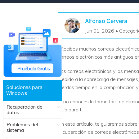
Recuperar Datos de Linux
Alfonso Cervera
Recuperar Datos de NAS
Jun 01, 2026 • Categorí
¿Recibes muchos correos electrónicos
correos electrónicos más antiguos en
Los correos electrónicos y los mensa
Debido a la sobrecarga de mensajes,
Soluciones para
pierdas tiempo en la comprobación y
Windows
Si no conoces la forma fácil de elim
Recuperación de
guía para ti.
datos
En este artículo, te guiaremos sobre
Problemas del
sistema
recuperación de correos electrónicos