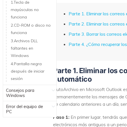
1.Tecla de
mayúsculas no
Parte 1. Eliminar los correos
funciona
Parte 2. Eliminar los correo
2.CD-ROM o disco no
funciona
Parte 3. Borrar los correos 
3.Archivos DLL
Parte 4. ¿Cómo recuperar los
faltantes en
Windows
4.Pantalla negra
Parte 1. Eliminar los 
después de iniciar
automático
sesión
AutoArchivo en Microsoft Outlook es
Consejos para
Windows
permanentemente los mensajes de Out
de calendario anteriores a un día, s
Error del equipo de
PC
Paso 1:
En primer lugar, tendrás que 
electrónicos más antiguos a un period