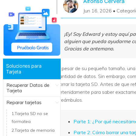
Alfonso Cervera
Recuperar Datos de Linux
Jun 16, 2026 • Categorí
Recuperar Datos de NAS
¡Ey! Soy Edward y estoy aquí p
alguien que pueda ayudarme con
Gracias de antemano.
Soluciones para
A pesar de su pequeño tamaño, una t
Tarjeta
cantidad de datos. Sin embargo, com
borrar la tarjeta SD. Antes de que r
Recuperar Datos de
Tarjeta
detenidamente para saber exactament
preámbulos.
Reparar tarjetas
1.Tarjeta SD no se
Parte 1: ¿Por qué necesitamo
formatea
2.Tarjeta de memoria
Parte 2: Cómo borrar una t