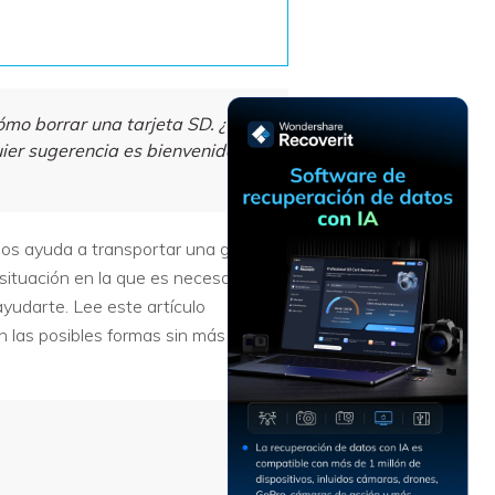
Recuperar
Escenarios de Pérdida
Documentos
de Datos
Recuperar
Recuperar
Recuperar
Recuperar
Excel
Word
Sistema
Datos
ómo borrar una tarjeta SD. ¿Hay
Windows
Borrados
ier sugerencia es bienvenida.
Recuperar
Recuperar
ZIP
PPT
Recuperar
Recuperar
Datos
Post-Reset
Recuperar
Recuperar
Formateados
nos ayuda a transportar una gran
Email
PDF
Recuperar
ituación en la que es necesario
Recuperar
Disco RAW
ayudarte. Lee este artículo
Disco Dañado
 las posibles formas sin más
Recuperar
datos en
RAID
Nuevo