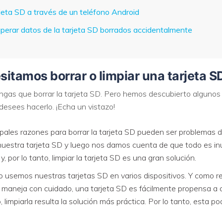
jeta SD a través de un teléfono Android
VER TODAS LAS FUNCIONES
perar datos de la tarjeta SD borrados accidentalmente
sitamos borrar o limpiar una tarjeta S
engas que borrar la tarjeta SD. Pero hemos descubierto algun
desees hacerlo. ¡Echa un vistazo!
cipales razones para borrar la tarjeta SD pueden ser problemas 
stra tarjeta SD y luego nos damos cuenta de que todo es inútil.
 por lo tanto, limpiar la tarjeta SD es una gran solución.
usemos nuestras tarjetas SD en varios dispositivos. Y como re
e maneja con cuidado, una tarjeta SD es fácilmente propensa a c
 limpiarla resulta la solución más práctica. Por lo tanto, esta po