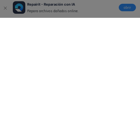
Repairit - Reparación con IA
abrir
Repara archivos dañados online.
Productos
Wondershare
Explorar IA
Centro de soporte