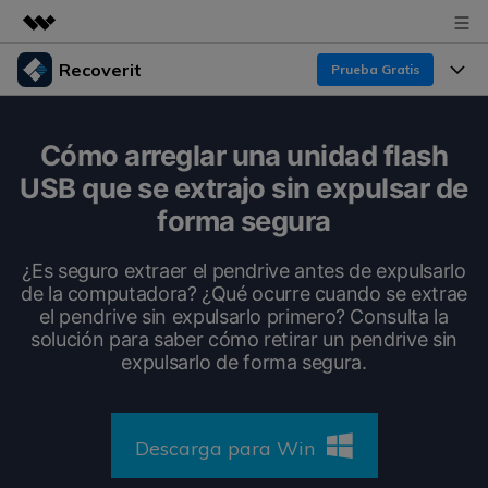
Recoverit
Prueba Gratis
Productos destacados
Creatividad digital con AIGC
Productos
Empresas
Cómo arreglar una unidad flash
Utilidades
USB que se extrajo sin expulsar de
Resumen
Funciones
Recoverit para Windows
Quiénes somos
forma segura
Soluciones
Líder en recuperación para Windows
Recuperar de Unidades
Recursos
¿Es seguro extraer el pendrive antes de expulsarlo
Sala de prensa
Pruébalo Gratis
de la computadora? ¿Qué ocurre cuando se extrae
Recuperar Medios Borrados
el pendrive sin expulsarlo primero? Consulta la
Por qué Recoverit
Tienda
solución para saber cómo retirar un pendrive sin
Soluciones de Recuperación Exclusivas
Nuevo
expulsarlo de forma segura.
Experto en Recuperación de Datos
Recoverit para Mac
Guía
Recuperar Documentos
Soporte
Recupera datos ilimitados del sistema Mac
Historias de Clientes
Descarga para Win
Escenarios de Pérdida de Datos
Pruébalo Gratis
DESCARGAR
Sign In
Temas Destacados