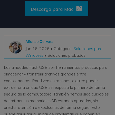
VER TODAS LAS FUNCIONES
Descarga para Mac
search
Recoverit Gratis
Recupera datos perdidos/eliminados gratis
Pruébalo Gratis
Alfonso Cervera
Jun 16, 2026 • Categoría:
Soluciones para
Windows
• Soluciones probadas
Otros Productos
Las unidades flash USB son herramientas prácticas para
Repairit - Reparar Datos
almacenar y transferir archivos grandes entre
UBackit - Respaldar Datos
computadoras. Por diversas razones, alguien puede
extraer una unidad USB sin expulsarla primero de forma
segura de la computadora. También hemos sido culpables
de extraer las memorias USB estando apurados, sin
prestar atención a expulsarlas de forma segura. Esto
puede dar lugar a un par de problemas que ponen en