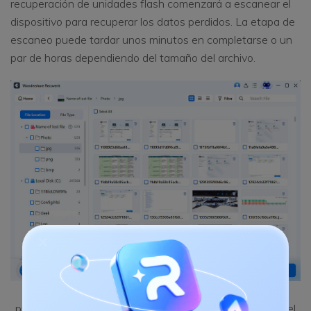
recuperación de unidades flash comenzará a escanear el
dispositivo para recuperar los datos perdidos. La etapa de
escaneo puede tardar unos minutos en completarse o un
par de horas dependiendo del tamaño del archivo.
Paso 3. Previsualiza y recupera los archivos. Puedes
previsualizar los videos, audio, fotos y documentos que el