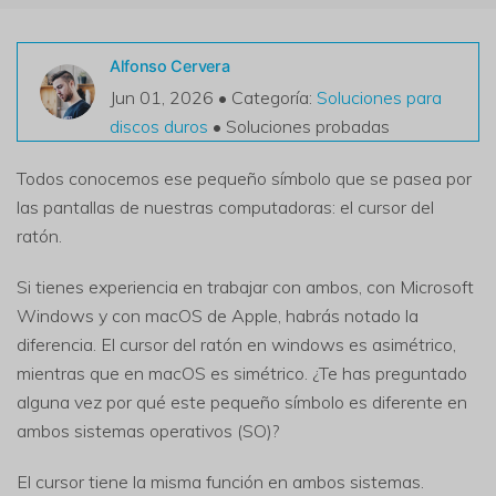
VER TODAS LAS FUNCIONES
Alfonso Cervera
search
Recoverit Gratis
Jun 01, 2026 • Categoría:
Soluciones para
Recupera datos perdidos/eliminados gratis
discos duros
• Soluciones probadas
Pruébalo Gratis
Todos conocemos ese pequeño símbolo que se pasea por
las pantallas de nuestras computadoras: el cursor del
ratón.
Otros Productos
Si tienes experiencia en trabajar con ambos, con Microsoft
Windows y con macOS de Apple, habrás notado la
Repairit - Reparar Datos
diferencia. El cursor del ratón en windows es asimétrico,
UBackit - Respaldar Datos
mientras que en macOS es simétrico. ¿Te has preguntado
alguna vez por qué este pequeño símbolo es diferente en
ambos sistemas operativos (SO)?
El cursor tiene la misma función en ambos sistemas.