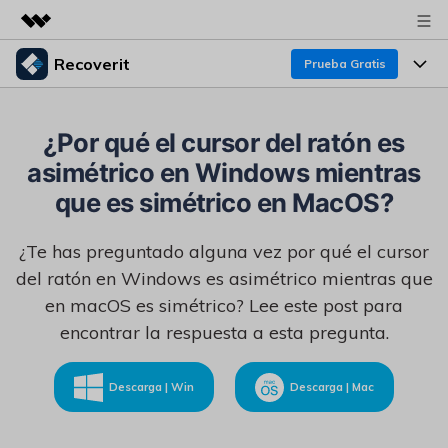
Recoverit
Prueba Gratis
Productos destacados
Creatividad digital con AIGC
Productos
Empresas
¿Por qué el cursor del ratón es
Utilidades
asimétrico en Windows mientras
Resumen
Funciones
Recoverit para Windows
Quiénes somos
que es simétrico en MacOS?
Soluciones
Líder en recuperación para Windows
Recuperar de Unidades
Recursos
¿Te has preguntado alguna vez por qué el cursor
Sala de prensa
Pruébalo Gratis
Recuperar Medios Borrados
del ratón en Windows es asimétrico mientras que
Por qué Recoverit
en macOS es simétrico? Lee este post para
Tienda
Soluciones de Recuperación Exclusivas
Nuevo
encontrar la respuesta a esta pregunta.
Experto en Recuperación de Datos
Recoverit para Mac
Guía
Recuperar Documentos
Soporte
Descarga | Win
Descarga | Mac
Recupera datos ilimitados del sistema Mac
Historias de Clientes
Escenarios de Pérdida de Datos
Pruébalo Gratis
DESCARGAR
Sign In
Temas Destacados