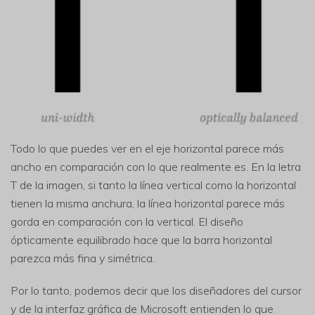
Todo lo que puedes ver en el eje horizontal parece más
Reparador de Fotos con IA
ancho en comparación con lo que realmente es. En la letra
Arregla fotos dañadas, mejora su nitidez y revive tus
T de la imagen, si tanto la línea vertical como la horizontal
recuerdos más valiosos con el poder de la IA.
tienen la misma anchura, la línea horizontal parece más
Continuar
Prueba Online
gorda en comparación con la vertical. El diseño
ópticamente equilibrado hace que la barra horizontal
parezca más fina y simétrica.
Por lo tanto, podemos decir que los diseñadores del cursor
y de la interfaz gráfica de Microsoft entienden lo que