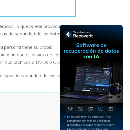
Recuperar
Escenarios de Pérdida
Documentos
de Datos
Recuperar
Recuperar
Recuperar
Recuperar
perados, lo que puede provocar una
Excel
Word
Sistema
Datos
pias de seguridad de los datos.
Windows
Borrados
Recuperar
Recuperar
da persona tiene su propia
ZIP
PPT
Recuperar
Recuperar
piensan que el servicio de copia de
Datos
Post-Reset
rir sus archivos a DVDs o CDs.
Recuperar
Recuperar
Formateados
Email
PDF
Recuperar
 copia de seguridad del disco duro y
Recuperar
Disco RAW
Disco Dañado
Recuperar
datos en
RAID
Nuevo