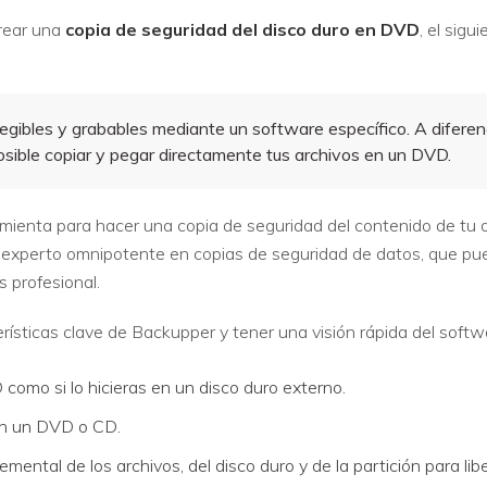
rear una
copia de seguridad del disco duro en DVD
, el sigu
egibles y grabables mediante un software específico. A difere
osible copiar y pegar directamente tus archivos en un DVD.
amienta para hacer una copia de seguridad del contenido de tu 
xperto omnipotente en copias de seguridad de datos, que pued
 profesional.
rísticas clave de Backupper y tener una visión rápida del softw
como si lo hicieras en un disco duro externo.
 en un DVD o CD.
ental de los archivos, del disco duro y de la partición para lib