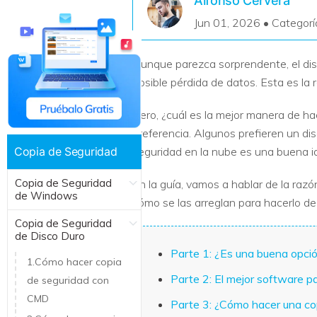
Alfonso Cervera
Recuperar Datos de Linux
Jun 01, 2026 • Categorí
Recuperar Datos de NAS
Aunque parezca sorprendente, el dis
posible pérdida de datos. Esta es la 
Pero, ¿cuál es la mejor manera de ha
preferencia. Algunos prefieren un di
Copia de Seguridad
seguridad en la nube es una buena id
Copia de Seguridad
En la guía, vamos a hablar de la raz
de Windows
cómo se las arreglan para hacerlo de
Copia de Seguridad
de Disco Duro
Parte 1: ¿Es una buena opci
1.Cómo hacer copia
Parte 2: El mejor software p
de seguridad con
CMD
Parte 3: ¿Cómo hacer una c