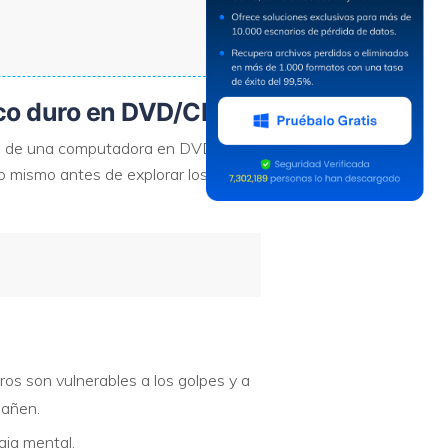
sco duro en DVD/CD?
duro de una computadora en DVD o CD.
o mismo antes de explorar los
ros son vulnerables a los golpes y a
dañen.
aja mental.