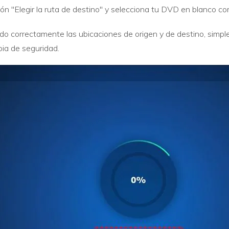
ción "Elegir la ruta de destino" y selecciona tu DVD en blanco c
o correctamente las ubicaciones de origen y de destino, simplem
pia de seguridad.