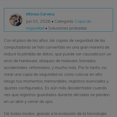
VER TODAS LAS FUNCIONES
Alfonso Cervera
search
Recoverit Gratis
Jun 01, 2026 • Categoría:
Copia de
seguridad
• Soluciones probadas
Recupera datos perdidos/eliminados gratis
Pruébalo Gratis
Con el paso de los años, las copias de seguridad de las
computadoras se han convertido en una gran manera de
reducir la pérdida de datos, que puede ser causada por un
error de hardware, ataques de malware, borrados
Otros Productos
accidentales, reformateo, y mucho más. Por lo tanto, no
crear una copia de seguridad es como colocar en alto
Repairit - Reparar Datos
riesgo tus momentos memorables, registros esenciales y
UBackit - Respaldar Datos
ajustes configurados. Es aún más desalentador cuando
ves que registros guardados durante décadas se pierden
en un abrir y cerrar de ojos.
De todos modos, gracias a la evolución de la tecnología,