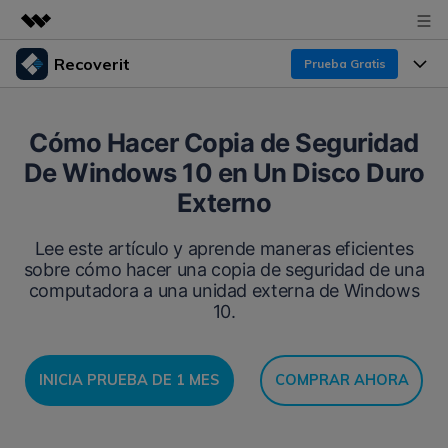
Recoverit
Prueba Gratis
Productos destacados
Creatividad digital con AIGC
Productos
Empresas
Cómo Hacer Copia de Seguridad
Utilidades
De Windows 10 en Un Disco Duro
Resumen
Funciones
Recoverit para Windows
Quiénes somos
Externo
Soluciones
Líder en recuperación para Windows
Recuperar de Unidades
Recursos
Lee este artículo y aprende maneras eficientes
Sala de prensa
Pruébalo Gratis
sobre cómo hacer una copia de seguridad de una
Recuperar Medios Borrados
computadora a una unidad externa de Windows
Por qué Recoverit
Tienda
10.
Soluciones de Recuperación Exclusivas
Nuevo
Experto en Recuperación de Datos
Recoverit para Mac
Guía
Recuperar Documentos
Soporte
INICIA PRUEBA DE 1 MES
COMPRAR AHORA
Recupera datos ilimitados del sistema Mac
Historias de Clientes
Escenarios de Pérdida de Datos
Pruébalo Gratis
DESCARGAR
Sign In
Temas Destacados