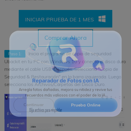
INICIAR PRUEBA DE 1 MES
Comprar Ahora
Inicia el programa de copia de seguridad
Paso 1:
Ubackit en tu PC con Windows 10 y conecta el disco duro
mediante el cable USB. Después, Selecciona "Copia de
Seguridad & Restauración" en la barra izquierada. Luego
selecciona los Archivos/Carpetas del Disco Duro.
Reparador de Fotos con IA
Arregla fotos dañadas, mejora su nitidez y revive tus
recuerdos más valiosos con el poder de la IA.
Continuar
Prueba Online