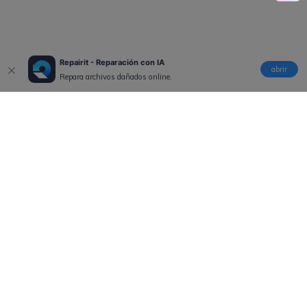
Repairit - Reparación con IA
abrir
Repara archivos dañados online.
Productos
Wondershare
Explorar IA
Centro de soporte