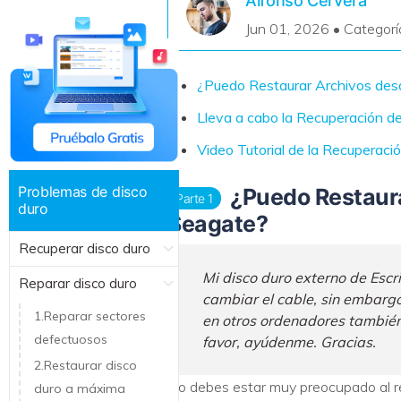
Alfonso Cervera
Recuperar Datos de Linux
Jun 01, 2026 • Categorí
Recuperar Datos de NAS
¿Puedo Restaurar Archivos des
Lleva a cabo la Recuperación d
Video Tutorial de la Recuperac
Problemas de disco
¿Puedo Restaura
Parte 1
duro
Seagate?
Recuperar disco duro
Mi disco duro externo de Esc
Reparar disco duro
cambiar el cable, sin embargo
1.Reparar sectores
en otros ordenadores también.
defectuosos
favor, ayúdenme. Gracias.
2.Restaurar disco
No debes estar muy preocupado al re
duro a máxima