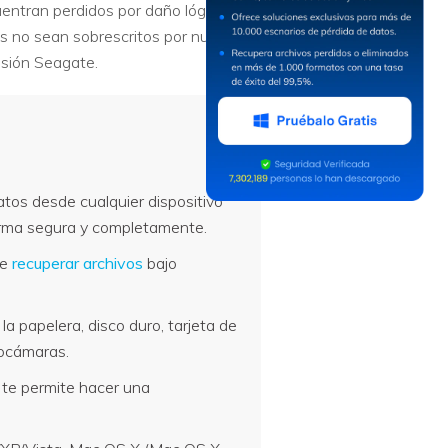
entran perdidos por daño lógico,
tos no sean sobrescritos por nuevos
nsión Seagate.
os desde cualquier dispositivo
rma segura y completamente.
te
recuperar archivos
bajo
a papelera, disco duro, tarjeta de
eocámaras.
n te permite hacer una