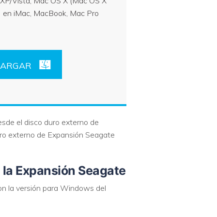
XP/Vista, Mac OS X (Mac OS X
e) en iMac, MacBook, Mac Pro
CARGAR
esde el disco duro externo de
uro externo de Expansión Seagate
n la Expansión Seagate
on la versión para Windows del