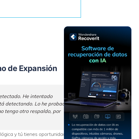
Recuperar
Escenarios de Pérdida
Documentos
de Datos
Recuperar
Recuperar
Recuperar
Recuperar
Excel
Word
Sistema
Datos
Windows
Borrados
Recuperar
Recuperar
ZIP
PPT
Recuperar
Recuperar
Datos
Post-Reset
no de Expansión
Recuperar
Recuperar
Formateados
Email
PDF
Recuperar
Recuperar
Disco RAW
Disco Dañado
etectado. He intentado
está detectando. Lo he probado
Recuperar
o tengo otro respaldo, por
datos en
RAID
Nuevo
lógica y tú tienes oportunidad de