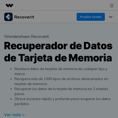
Recoverit
Productos destacados
Prueba Gratis
Creatividad digital con AIGC
Productos
Empresas
Utilidades
Wondershare Recoverit
Resumen
Recuperador de Datos
Funciones
Quiénes somos
Soluciones
Recoverit para Windows
de Tarjeta de Memoria
Recuperar de Unidades
Recursos
Sala de prensa
Líder en recuperación para Windows
Recuperar Medios Borrados
Pruébalo Gratis
Restaura datos de tarjetas de memoria de cualquier tipo y
Tienda
Por qué Recoverit
marca.
Recupera más de 1000 tipos de archivos almacenados en
Soluciones de Recuperación Exclusivas
Nuevo
Experto en Recuperación de Datos
Soporte
Guía
tarjetas de memoria.
Recuperar los datos de tu tarjeta de memoria en 3 simples
Recuperar Documentos
Recoverit para Mac
pasos.
Historias de Clientes
Ofrece escaneo rápido y profundo para recuperar los datos
DESCARGAR
Sign In
Recupera datos ilimitados del sistema Mac
perdidos
Escenarios de Pérdida de Datos
Temas Destacados
Pruébalo Gratis
Ver más >