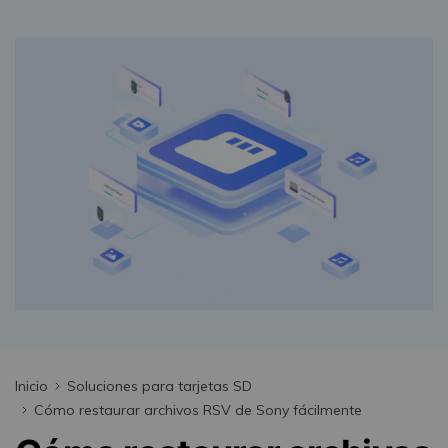
search
VER TODAS LAS FUNCIONES
Recoverit Gratis
Recupera datos perdidos/eliminados gratis
Pruébalo Gratis
Otros Productos
Repairit - Reparar Datos
UBackit - Respaldar Datos
Inicio
Soluciones para tarjetas SD
Cómo restaurar archivos RSV de Sony fácilmente