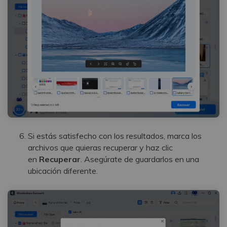
󠀰Si estás satisfecho con los resultados, marca los
archivos que quieras recuperar y haz clic
en
Recuperar
.󠀲󠀡󠀡󠀥󠀨󠀧󠀣󠀡󠀨󠀳󠀰 Asegúrate de guardarlos en una
ubicación diferente.