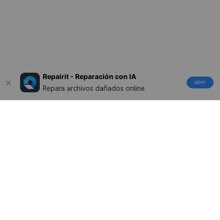
Repairit - Reparación con IA
abrir
Repara archivos dañados online.
Productos
Wondershare
Explorar IA
Centro de soporte