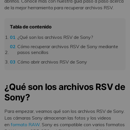
abrirlos.󠀲󠀡󠀡󠀥󠀨󠀧󠀢󠀧󠀣󠀳󠀰 Conoce más con nuestra guía paso a paso acerca
de la mejor herramienta para recuperar archivos RSV.
Tabla de contenido
¿Qué son los archivos RSV de Sony?
Cómo recuperar archivos RSV de Sony mediante
pasos sencillos
Cómo abrir archivos RSV de Sony
¿Qué son los archivos RSV de
Sony?
Para empezar, veamos qué son los archivos RSV de Sony.
Las cámaras Sony almacenan las fotos y los videos
en
formato RAW
.󠀲󠀡󠀡󠀥󠀨󠀧󠀢󠀨󠀡󠀳󠀰 Sony es compatible con varios formatos