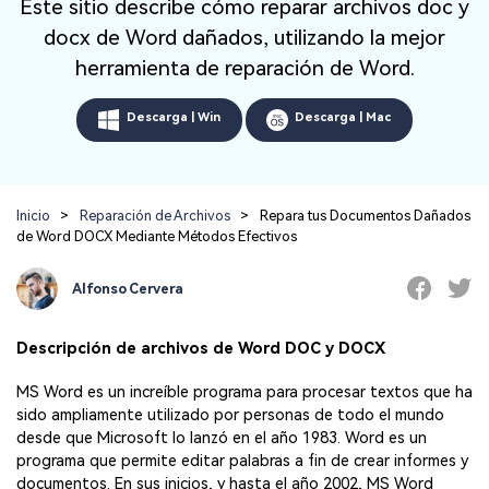
Este sitio describe cómo reparar archivos doc y
Repairit Toolkit
Abre la app
Iniciar sesión
Soluciones de Fotos
Repairit en Línea
IA
docx de Word dañados, utilizando la mejor
Repara profesionalmente tus videos, fotos,
Repara y mejora archivos en línea
documentos y audios con inteligencia artificial.
Soluciones de Audio
herramienta de reparación de Word.
Pruébalo en Línea
Descarga | Win
Descarga | Mac
Descubre Más Soluciones
Repairit for Email
Recupera sin complicaciones tus archivos
PST/OST y correos electrónicos eliminados de
Inicio
>
Reparación de Archivos
>
Repara tus Documentos Dañados
Outlook.
Repairit for Email
de Word DOCX Mediante Métodos Efectivos
Repara correos dañados de Outlook
Alfonso Cervera
Pruébalo Gratis
Descripción de archivos de Word DOC y DOCX
MS Word es un increíble programa para procesar textos que ha
sido ampliamente utilizado por personas de todo el mundo
desde que Microsoft lo lanzó en el año 1983. Word es un
programa que permite editar palabras a fin de crear informes y
documentos. En sus inicios, y hasta el año 2002, MS Word