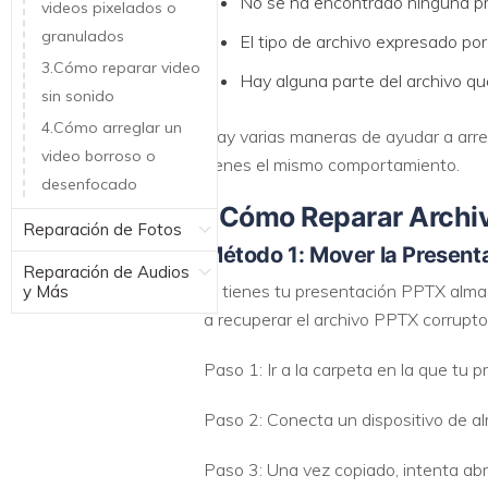
No se ha encontrado ninguna p
videos pixelados o
granulados
El tipo de archivo expresado po
3.Cómo reparar video
Hay alguna parte del archivo que
sin sonido
4.Cómo arreglar un
Hay varias maneras de ayudar a arre
video borroso o
tienes el mismo comportamiento.
desenfocado
¿Cómo Reparar Archi
Reparación de Fotos
Método 1: Mover la Present
Reparación de Audios
Si tienes tu presentación PPTX almac
y Más
a recuperar el archivo PPTX corrupto
Paso 1: Ir a la carpeta en la que tu
Paso 2: Conecta un dispositivo de a
Paso 3: Una vez copiado, intenta abri