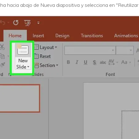
echa hacia abajo de Nueva diapositiva y selecciona en "Reutilizar 