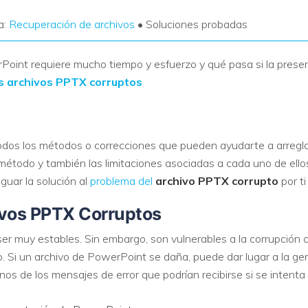
a:
Recuperación de archivos
• Soluciones probadas
oint requiere mucho tiempo y esfuerzo y qué pasa si la present
s archivos PPTX corruptos
odos los métodos o correcciones que pueden ayudarte a arregla
todo y también las limitaciones asociadas a cada uno de ellos
iguar la solución al
problema del
archivo PPTX corrupto
por t
ivos PPTX Corruptos
r muy estables. Sin embargo, son vulnerables a la corrupción c
. Si un archivo de PowerPoint se daña, puede dar lugar a la ge
os de los mensajes de error que podrían recibirse si se intenta