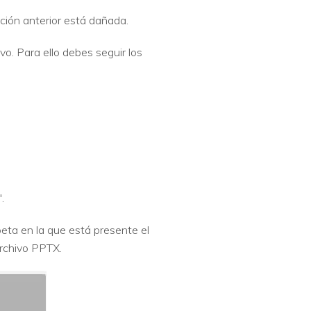
ación anterior está dañada.
vo. Para ello debes seguir los
.
peta en la que está presente el
archivo PPTX.