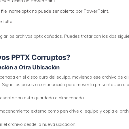
resentación de PowerPoint.
r file_name.pptx no puede ser abierto por PowerPoint.
VER TODAS LAS FUNCIONES
 falta.
glar los archivos pptx dañados. Puedes tratar con los dos sig
vos PPTX Corruptos?
ación a Otra Ubicación
enada en el disco duro del equipo, moviendo ese archivo de allí
. Sigue los pasos a continuación para mover la presentación a o
 presentación está guardada o almacenada.
lmacenamiento externo como pen drive al equipo y copia el arch
r el archivo desde la nueva ubicación.