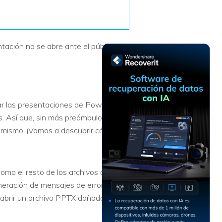
Recuperar
Escenarios de Pérdida
Documentos
de Datos
Recuperar
Recuperar
Recuperar
Recuperar
ación no se abre ante el público.
Excel
Word
Sistema
Datos
Windows
Borrados
Recuperar
Recuperar
ZIP
PPT
Recuperar
Recuperar
Datos
Post-Reset
r las presentaciones de PowerPoint.
Recuperar
Recuperar
Formateados
. Así que, sin más preámbulos, nos
Email
PDF
Recuperar
i mismo. ¡Vamos a descubrir cómo!
Recuperar
Disco RAW
Disco Dañado
Recuperar
omo el resto de los archivos que se
datos en
neración de mensajes de error por
RAID
Nuevo
 abrir un archivo PPTX dañado: