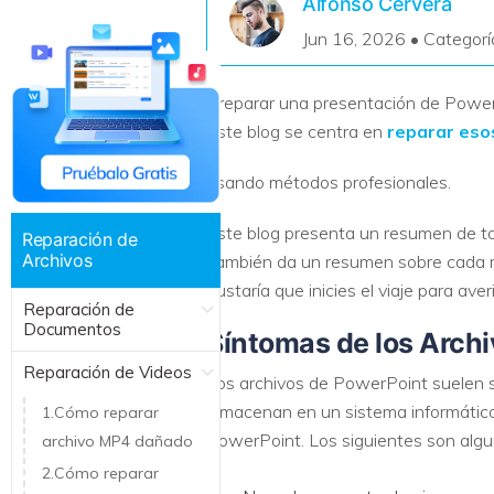
Alfonso Cervera
Recuperar Datos de Linux
Jun 16, 2026 • Categorí
Recuperar Datos de NAS
Preparar una presentación de PowerP
Este blog se centra en
reparar eso
usando métodos profesionales.
Este blog presenta un resumen de t
Reparación de
Archivos
También da un resumen sobre cada mé
gustaría que inicies el viaje para aver
Reparación de
Documentos
Síntomas de los Arch
Reparación de Videos
Los archivos de PowerPoint suelen se
almacenan en un sistema informático
1.Cómo reparar
PowerPoint. Los siguientes son algun
archivo MP4 dañado
2.Cómo reparar