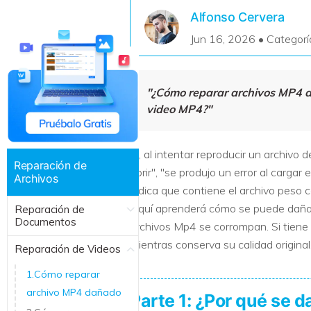
Recuperar Datos de Linux
Alfonso Cervera
Jun 16, 2026 • Categorí
Recuperar Datos de NAS
"¿Cómo reparar archivos MP4 d
video MP4?"
Si, al intentar reproducir un archivo 
Reparación de
abrir", "se produjo un error al cargar
Archivos
indica que contiene el archivo peso 
Aquí aprenderá cómo se puede dañar 
Reparación de
Documentos
archivos Mp4 se corrompan. Si tiene
mientras conserva su calidad original
Reparación de Videos
1.Cómo reparar
archivo MP4 dañado
Parte 1: ¿Por qué se 