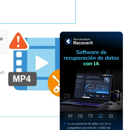
Recuperar
Escenarios de Pérdida
Documentos
de Datos
Recuperar
Recuperar
Recuperar
Recuperar
Excel
Word
Sistema
Datos
Windows
Borrados
de
Recuperar
Recuperar
ZIP
PPT
Recuperar
Recuperar
Datos
Post-Reset
Recuperar
Recuperar
Formateados
Email
PDF
Recuperar
ivo
Recuperar
Disco RAW
Disco Dañado
Recuperar
datos en
RAID
Nuevo