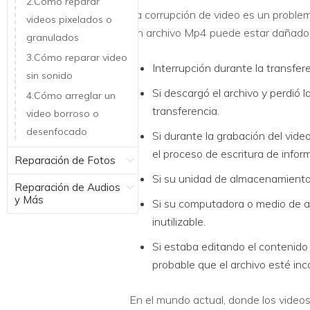
2.Cómo reparar
La corrupción de video es un problem
videos pixelados o
Un archivo Mp4 puede estar dañado d
granulados
3.Cómo reparar video
Interrupción durante la transfer
sin sonido
Si descargó el archivo y perdió 
4.Cómo arreglar un
transferencia.
video borroso o
desenfocado
Si durante la grabación del vid
el proceso de escritura de info
Reparación de Fotos
Si su unidad de almacenamiento 
Reparación de Audios
y Más
Si su computadora o medio de al
inutilizable.
Si estaba editando el contenido 
probable que el archivo esté inco
En el mundo actual, donde los video