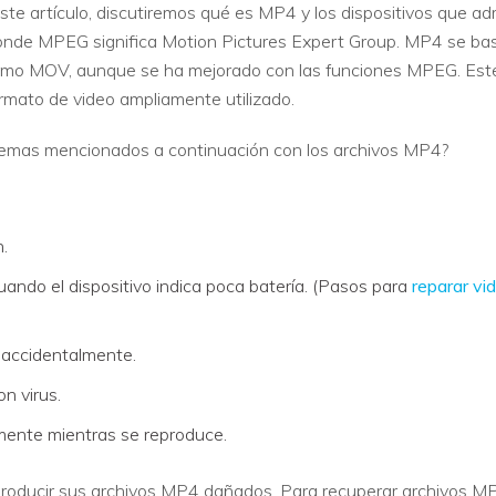
te artículo, discutiremos qué es MP4 y los dispositivos que a
nde MPEG significa Motion Pictures Expert Group. MP4 se basa
o MOV, aunque se ha mejorado con las funciones MPEG. Este 
rmato de video ampliamente utilizado.
lemas mencionados a continuación con los archivos MP4?
.
ando el dispositivo indica poca batería. (Pasos para
reparar vi
 accidentalmente.
n virus.
amente mientras se reproduce.
eproducir sus archivos MP4 dañados. Para recuperar archivos MP