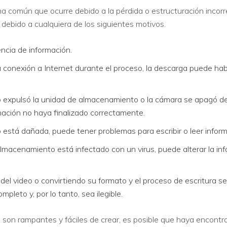
a común que ocurre debido a la pérdida o estructuración incorre
ebido a cualquiera de los siguientes motivos.
VER TODAS LAS FUNCIONES
encia de información.
la conexión a Internet durante el proceso, la descarga puede ha
eo expulsó la unidad de almacenamiento o la cámara se apagó d
rmación no haya finalizado correctamente.
está dañada, puede tener problemas para escribir o leer inform
macenamiento está infectado con un virus, puede alterar la info
del video o convirtiendo su formato y el proceso de escritura se
mpleto y, por lo tanto, sea ilegible.
s son rampantes y fáciles de crear, es posible que haya encont