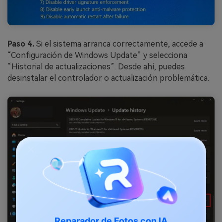
Paso 4.
Si el sistema arranca correctamente, accede a
“Configuración de Windows Update” y selecciona
“Historial de actualizaciones”. Desde ahí, puedes
desinstalar el controlador o actualización problemática.