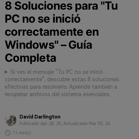
8 Soluciones para "Tu
PC no se inició
correctamente en
Windows" – Guía
Completa
Si ves el mensaje "Tu PC no se inició
correctamente", descubre estas 8 soluciones
efectivas para resolverlo. Aprende también a
recuperar archivos del sistema esenciales.
David Darlington
Publicado Apr 28, 25, Actualizado Mar 05, 26
11 min(s)