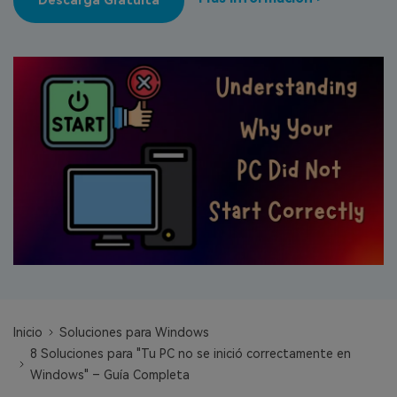
Descarga Gratuita
search
VER TODAS LAS FUNCIONES
Recoverit Gratis
Recupera datos perdidos/eliminados gratis
Pruébalo Gratis
Otros Productos
Repairit - Reparar Datos
UBackit - Respaldar Datos
Inicio
Soluciones para Windows
8 Soluciones para "Tu PC no se inició correctamente en
Windows" – Guía Completa