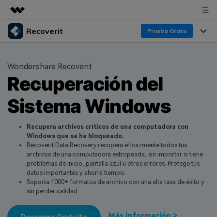
Recoverit
Productos destacados
Prueba Gratis
Creatividad digital con AIGC
Productos
Empresas
Utilidades
Wondershare Recoverit
Resumen
Recuperación del
Funciones
Quiénes somos
Soluciones
Recoverit para Windows
Sistema Windows
Recuperar de Unidades
Recursos
Sala de prensa
Líder en recuperación para Windows
Recuperar Medios Borrados
Pruébalo Gratis
Recupera archivos críticos de una computadora con
Tienda
Por qué Recoverit
Windows que se ha bloqueado.
Recoverit Data Recovery recupera eficazmente todos tus
Soluciones de Recuperación Exclusivas
Nuevo
Experto en Recuperación de Datos
Soporte
Guía
archivos de una computadora estropeada, sin importar si tiene
problemas de inicio, pantalla azul u otros errores. Protege tus
Recuperar Documentos
Recoverit para Mac
Historias de Clientes
datos importantes y ahorra tiempo.
Soporta 1000+ formatos de archivo con una alta tasa de éxito y
DESCARGAR
Sign In
Recupera datos ilimitados del sistema Mac
Escenarios de Pérdida de Datos
sin perder calidad.
Temas Destacados
Pruébalo Gratis
Más información >