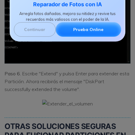
Reparador de Fotos con IA
Arregla fotos dañadas, mejora su nitidez y revive tus
recuerdos más valiosos con el poder de la IA.
Continuar
Prueba Online
Paso 6.
Escribe "Extend" y pulsa Enter para extender esta
Partición. Ahora recibirás el mensaje "DiskPart
successfully extended the volume".
OTRAS SOLUCIONES SEGURAS