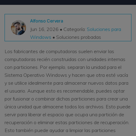
VER TODAS LAS FUNCIONES
Alfonso Cervera
search
Recoverit Gratis
Jun 16, 2026 • Categoría:
Soluciones para
Recupera datos perdidos/eliminados gratis
Windows
• Soluciones probadas
Pruébalo Gratis
Los fabricantes de computadoras suelen enviar las
computadoras recién construidas con unidades internas
con particiones. Por ejemplo, separan la unidad para el
Sistema Operativo Windows y hacen que otra esté vacía
Otros Productos
y se utilice idealmente para almacenar nuevos datos para
Repairit - Reparar Datos
el usuario. Aunque esto es recomendable, puedes optar
UBackit - Respaldar Datos
por fusionar o combinar dichas particiones para crear una
única unidad que almacene todos los archivos. Esto puede
servir para liberar el espacio que ocupa una partición de
recuperación o eliminar estas particiones de recuperación.
Esto también puede ayudar a limpiar las particiones