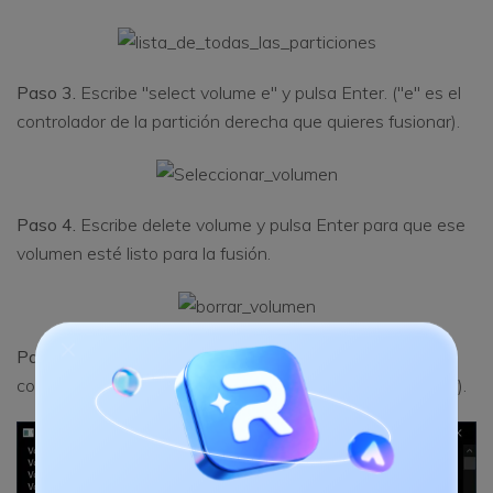
Paso 3.
Escribe "select volume e" y pulsa Enter. ("e" es el
controlador de la partición derecha que quieres fusionar).
Paso 4.
Escribe delete volume y pulsa Enter para que ese
volumen esté listo para la fusión.
Paso 5
Escribe "select volume d" y pulsa Enter. (d es el
controlador de la partición izquierda que quieres fusionar).