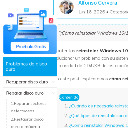
Alfonso Cervera
Recuperar Datos de Linux
Jun 16, 2026 • Categorí
Recuperar Datos de NAS
¿Cómo reinstalar Windows 10/11
Si intentas
reinstalar Windows 10
solucionar un problema con su sist
Problemas de disco
una unidad de CD/USB de instalación o
duro
En este post, explicaremos
cómo re
Recuperar disco duro
Reparar disco duro
Contenido:
1.Reparar sectores
¿Cuándo es necesario reins
defectuosos
¿Qué tipos de reinstalación
2.Restaurar disco
¿Cómo reinstalar Windows 1
duro a máxima