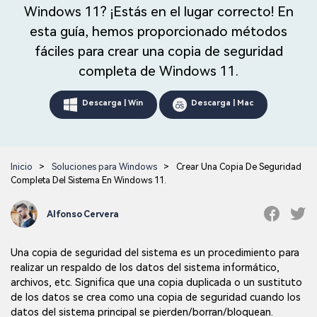
Repairit Toolkit
Abre la app
Iniciar sesión
Windows 11? ¡Estás en el lugar correcto! En
Soluciones de Fotos
Repairit en Línea
IA
Repara profesionalmente tus videos, fotos,
esta guía, hemos proporcionado métodos
Repara y mejora archivos en línea
documentos y audios con inteligencia artificial.
Soluciones de Audio
fáciles para crear una copia de seguridad
completa de Windows 11.
Pruébalo en Línea
Descubre Más Soluciones
Repairit for Email
Descarga | Win
Descarga | Mac
Recupera sin complicaciones tus archivos
PST/OST y correos electrónicos eliminados de
Outlook.
Repairit for Email
Inicio
>
Soluciones para Windows
>
Crear Una Copia De Seguridad
Repara correos dañados de Outlook
Completa Del Sistema En Windows 11.
Pruébalo Gratis
Alfonso Cervera
Una copia de seguridad del sistema es un procedimiento para
realizar un respaldo de los datos del sistema informático,
archivos, etc. Significa que una copia duplicada o un sustituto
de los datos se crea como una copia de seguridad cuando los
datos del sistema principal se pierden/borran/bloquean.