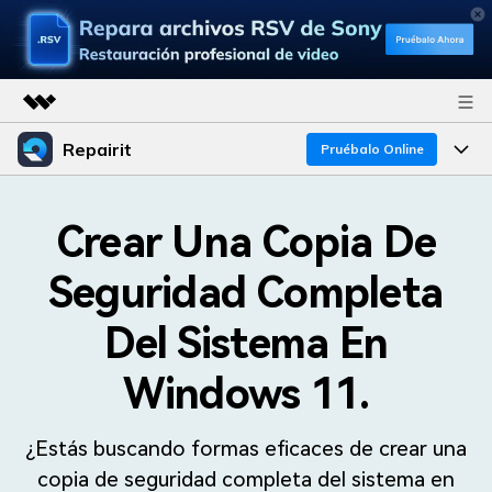
Repairit
Productos destacados
Pruébalo Online
Creatividad digital con AIGC
Productos
Empresas
Utilidades
Crear Una Copia De
Resumen
Funciones
Quiénes somos
Seguridad Completa
Soluciones
Repairit
IA
Para PC
Sala de prensa
¿Por qué Repairit?
Del Sistema En
Repara y mejora archivos con IA
multiplataforma
En Línea
Experto en Reparación de Datos
Tienda
Recursos
Windows 11.
Pruébalo Gratis
Perspectiva Tecnológica
Soporte
Soluciones de Video
Precios
¿Estás buscando formas eficaces de crear una
Guías y Soporte
Soluciones de Archivos
copia de seguridad completa del sistema en