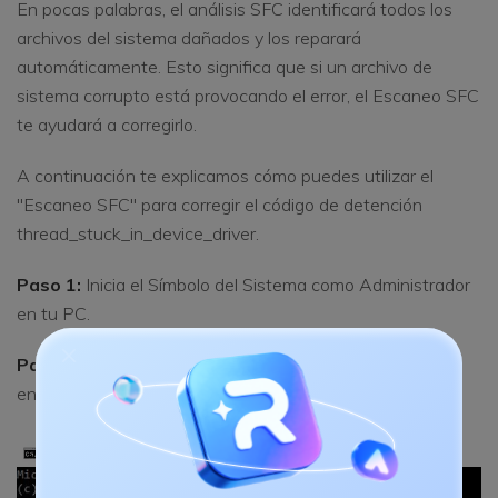
En pocas palabras, el análisis SFC identificará todos los
archivos del sistema dañados y los reparará
automáticamente. Esto significa que si un archivo de
sistema corrupto está provocando el error, el Escaneo SFC
te ayudará a corregirlo.
A continuación te explicamos cómo puedes utilizar el
"Escaneo SFC" para corregir el código de detención
thread_stuck_in_device_driver.
Paso 1:
Inicia el Símbolo del Sistema como Administrador
en tu PC.
Paso 2:
Ahora, ejecuta sfc/ scannow (como se muestra
en la siguiente imagen).