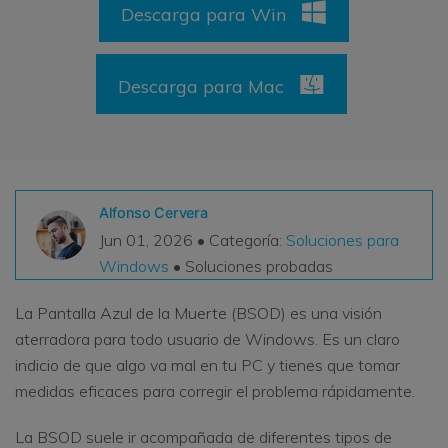
Descarga para Win
VER TODAS LAS FUNCIONES
search
Recoverit Gratis
Descarga para Mac
Recupera datos perdidos/eliminados gratis
Pruébalo Gratis
Alfonso Cervera
Jun 01, 2026 • Categoría:
Soluciones para
Otros Productos
Windows
• Soluciones probadas
Repairit - Reparar Datos
UBackit - Respaldar Datos
La Pantalla Azul de la Muerte (BSOD) es una visión
aterradora para todo usuario de Windows. Es un claro
indicio de que algo va mal en tu PC y tienes que tomar
medidas eficaces para corregir el problema rápidamente.
La BSOD suele ir acompañada de diferentes tipos de