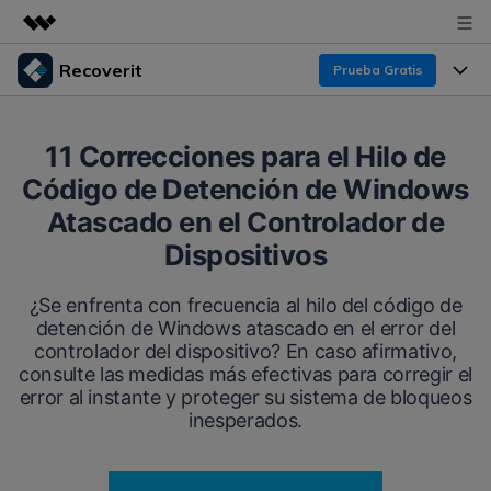
Recoverit
Prueba Gratis
Productos destacados
Creatividad digital con AIGC
Productos
Empresas
11 Correcciones para el Hilo de
Utilidades
Código de Detención de Windows
Resumen
Funciones
Recoverit para Windows
Quiénes somos
Atascado en el Controlador de
Soluciones
Líder en recuperación para Windows
Recuperar de Unidades
Dispositivos
Recursos
Sala de prensa
Pruébalo Gratis
Recuperar Medios Borrados
¿Se enfrenta con frecuencia al hilo del código de
detención de Windows atascado en el error del
Por qué Recoverit
Tienda
Soluciones de Recuperación Exclusivas
controlador del dispositivo? En caso afirmativo,
Nuevo
consulte las medidas más efectivas para corregir el
Experto en Recuperación de Datos
Recoverit para Mac
error al instante y proteger su sistema de bloqueos
Guía
Recuperar Documentos
Soporte
inesperados.
Recupera datos ilimitados del sistema Mac
Historias de Clientes
Escenarios de Pérdida de Datos
Pruébalo Gratis
DESCARGAR
Sign In
Temas Destacados