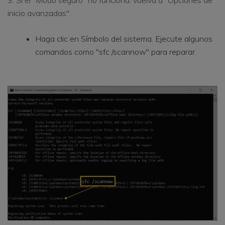
3. Si el "Modo seguro" no funciona, vuelva a "Opciones de
inicio avanzadas".
Haga clic en Símbolo del sistema. Ejecute algunos
comandos como "sfc /scannow" para reparar.