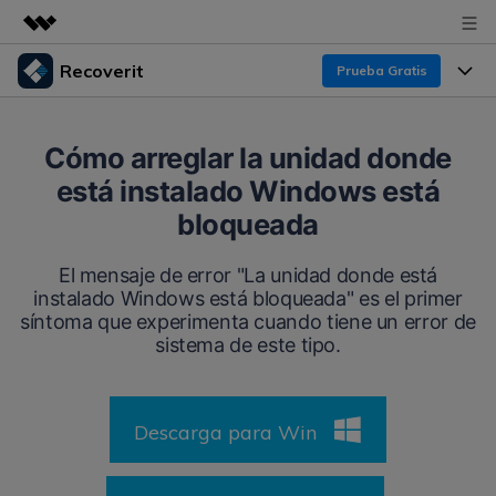
Recoverit
Prueba Gratis
Productos destacados
Creatividad digital con AIGC
Productos
Empresas
Cómo arreglar la unidad donde
Utilidades
está instalado Windows está
Resumen
Funciones
Recoverit para Windows
Quiénes somos
bloqueada
Soluciones
Líder en recuperación para Windows
Recuperar de Unidades
Recursos
El mensaje de error "La unidad donde está
Sala de prensa
Pruébalo Gratis
instalado Windows está bloqueada" es el primer
Recuperar Medios Borrados
síntoma que experimenta cuando tiene un error de
Por qué Recoverit
Tienda
sistema de este tipo.
Soluciones de Recuperación Exclusivas
Nuevo
Experto en Recuperación de Datos
Recoverit para Mac
Guía
Recuperar Documentos
Soporte
Descarga para Win
Recupera datos ilimitados del sistema Mac
Historias de Clientes
Escenarios de Pérdida de Datos
Pruébalo Gratis
DESCARGAR
Sign In
Temas Destacados