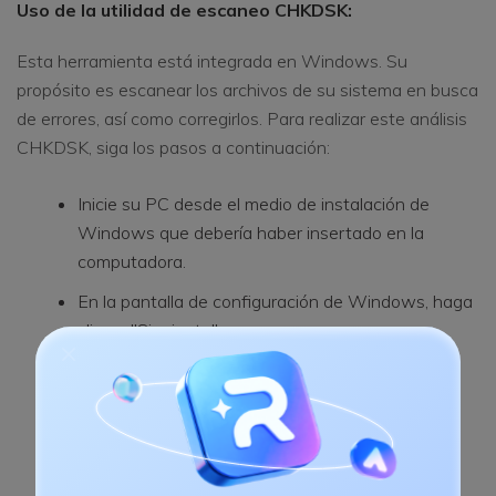
Uso de la utilidad de escaneo CHKDSK:
Esta herramienta está integrada en Windows. Su
propósito es escanear los archivos de su sistema en busca
de errores, así como corregirlos. Para realizar este análisis
CHKDSK, siga los pasos a continuación:
Inicie su PC desde el medio de instalación de
Windows que debería haber insertado en la
computadora.
En la pantalla de configuración de Windows, haga
clic en "Siguiente"
Seleccione la opción "Reparar su computadora"
Seleccione "Solucionar problemas"
Haga clic en "Opciones avanzadas"
Toque el botón "Símbolo del sistema"