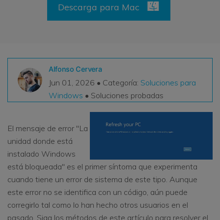
Descarga para Mac
VER TODAS LAS FUNCIONES
search
Recoverit Gratis
Recupera datos perdidos/eliminados gratis
Alfonso Cervera
Pruébalo Gratis
Jun 01, 2026 • Categoría:
Soluciones para
Windows
• Soluciones probadas
Otros Productos
El mensaje de error "La
Repairit - Reparar Datos
unidad donde está
UBackit - Respaldar Datos
instalado Windows
está bloqueada" es el primer síntoma que experimenta
cuando tiene un error de sistema de este tipo. Aunque
este error no se identifica con un código, aún puede
corregirlo tal como lo han hecho otros usuarios en el
pasado. Siga los métodos de este artículo para resolver el