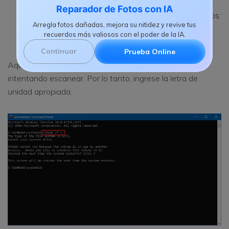
Reparador de Fotos con IA
Escriba esta instrucción en la página de comandos:
Arregla fotos dañadas, mejora su nitidez y revive tus
chkdsk /f C:
recuerdos más valiosos con el poder de la IA.
Continuar
Prueba Online
Aquí, C: es la letra de la unidad de disco duro que está
intentando escanear. Por lo tanto, ingrese la letra de
unidad apropiada.