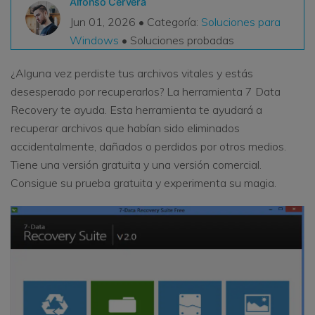
Alfonso Cervera
VER TODAS LAS FUNCIONES
Jun 01, 2026 • Categoría:
Soluciones para
Windows
• Soluciones probadas
search
Recoverit Gratis
¿Alguna vez perdiste tus archivos vitales y estás
Recupera datos perdidos/eliminados gratis
desesperado por recuperarlos? La herramienta 7 Data
Pruébalo Gratis
Recovery te ayuda. Esta herramienta te ayudará a
recuperar archivos que habían sido eliminados
accidentalmente, dañados o perdidos por otros medios.
Tiene una versión gratuita y una versión comercial.
Otros Productos
Consigue su prueba gratuita y experimenta su magia.
Repairit - Reparar Datos
UBackit - Respaldar Datos