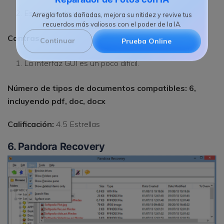
Reparador de Fotos con IA
Es segura de usar.
Arregla fotos dañadas, mejora su nitidez y revive tus
recuerdos más valiosos con el poder de la IA.
Contras
Continuar
Prueba Online
La interfaz GUI es un poco difícil.
Número de tipos de documentos compatibles: 6,
incluyendo pdf, doc, docx
Calificación:
4.5 Estrellas
6. Pandora Recovery