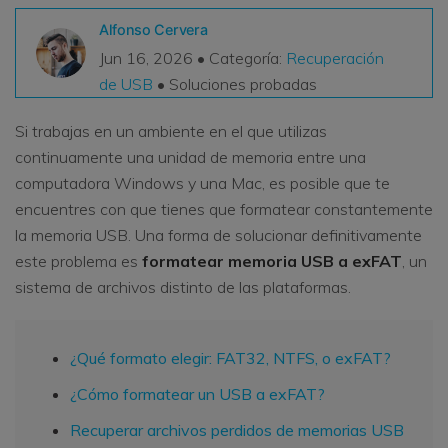
VER TODAS LAS FUNCIONES
Alfonso Cervera
Jun 16, 2026 • Categoría:
Recuperación
search
Recoverit Gratis
de USB
• Soluciones probadas
Recupera datos perdidos/eliminados gratis
Si trabajas en un ambiente en el que utilizas
Pruébalo Gratis
continuamente una unidad de memoria entre una
computadora Windows y una Mac, es posible que te
encuentres con que tienes que formatear constantemente
la memoria USB. Una forma de solucionar definitivamente
Otros Productos
este problema es
formatear memoria USB a exFAT
, un
Repairit - Reparar Datos
sistema de archivos distinto de las plataformas.
UBackit - Respaldar Datos
¿Qué formato elegir: FAT32, NTFS, o exFAT?
¿Cómo formatear un USB a exFAT?
Recuperar archivos perdidos de memorias USB