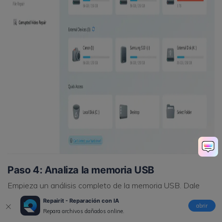
Paso 4: Analiza la memoria USB
Empieza un análisis completo de la memoria USB. Dale
unos minutos para terminar. Puedes pausar y continuar el
Repairit - Reparación con IA
abrir
análisis en cualquier momento. Tan pronto termine el
Repara archivos dañados online.