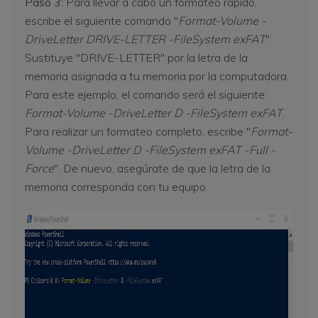
Paso 3:
Para llevar a cabo un formateo rápido,
escribe el siguiente comando "
Format-Volume -
DriveLetter DRIVE-LETTER -FileSystem exFAT
".
Sustituye "DRIVE-LETTER" por la letra de la
memoria asignada a tu memoria por la computadora.
Para este ejemplo, el comando será el siguiente:
Format-Volume -DriveLetter D -FileSystem exFAT
.
Para realizar un formateo completo, escribe "
Format-
Volume -DriveLetter D -FileSystem exFAT -Full -
Force
". De nuevo, asegúrate de que la letra de la
memoria corresponda con tu equipo.