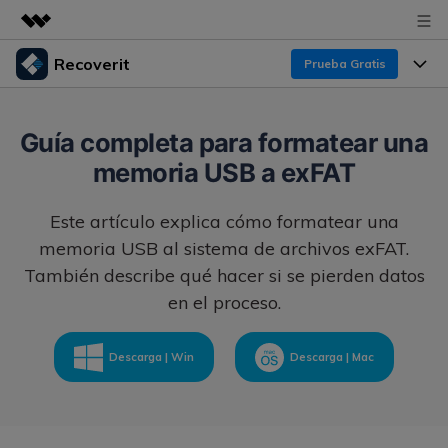
Recoverit
Prueba Gratis
Productos destacados
Creatividad digital con AIGC
Productos
Empresas
Guía completa para formatear una
Utilidades
memoria USB a exFAT
Resumen
Funciones
Recoverit para Windows
Quiénes somos
Soluciones
Este artículo explica cómo formatear una
Líder en recuperación para Windows
Recuperar de Unidades
Recursos
memoria USB al sistema de archivos exFAT.
Sala de prensa
Pruébalo Gratis
Recuperar Medios Borrados
También describe qué hacer si se pierden datos
en el proceso.
Por qué Recoverit
Tienda
Soluciones de Recuperación Exclusivas
Nuevo
Experto en Recuperación de Datos
Recoverit para Mac
Descarga | Win
Descarga | Mac
Guía
Recuperar Documentos
Soporte
Recupera datos ilimitados del sistema Mac
Historias de Clientes
Escenarios de Pérdida de Datos
Pruébalo Gratis
DESCARGAR
Sign In
Temas Destacados