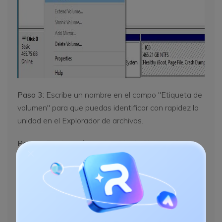
Paso 3:
Escribe un nombre en el campo "Etiqueta de
volumen" para que puedas identificar con rapidez la
unidad en el Explorador de archivos.
Paso 4:
En el menú desplegable de Sistema de
archivos, elige
NTFS, FAT32 o exFAT,
y presiona el
botón
Realizar un formateo rápido