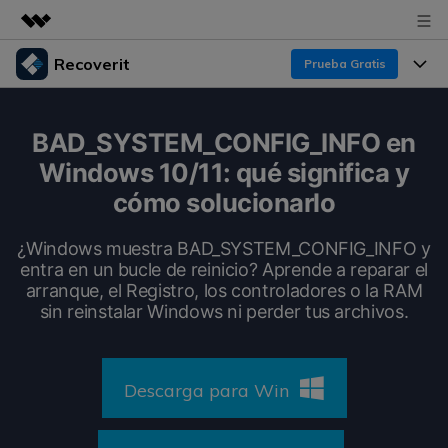
Recoverit
Prueba Gratis
Productos destacados
Creatividad digital con AIGC
Productos
Empresas
BAD_SYSTEM_CONFIG_INFO en
Utilidades
Windows 10/11: qué significa y
Resumen
Funciones
Recoverit para Windows
Quiénes somos
cómo solucionarlo
Soluciones
Líder en recuperación para Windows
Recuperar de Unidades
Recursos
¿Windows muestra BAD_SYSTEM_CONFIG_INFO y
Sala de prensa
Pruébalo Gratis
entra en un bucle de reinicio? Aprende a reparar el
Recuperar Medios Borrados
arranque, el Registro, los controladores o la RAM
Por qué Recoverit
Tienda
sin reinstalar Windows ni perder tus archivos.
Soluciones de Recuperación Exclusivas
Nuevo
Experto en Recuperación de Datos
Recoverit para Mac
Guía
Recuperar Documentos
Soporte
Descarga para Win
Recupera datos ilimitados del sistema Mac
Historias de Clientes
Escenarios de Pérdida de Datos
Pruébalo Gratis
DESCARGAR
Sign In
Temas Destacados