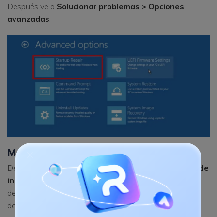
Después ve a
Solucionar problemas > Opciones
avanzadas
.
Método 5. Ejecuta Reparación de inicio
Desde
Opciones avanzadas
, selecciona
Reparación de
inicio
. Windows comprobará automáticamente archivos
del sistema, BCD, MBR, controladores incompatibles y
determinados errores del Registro.