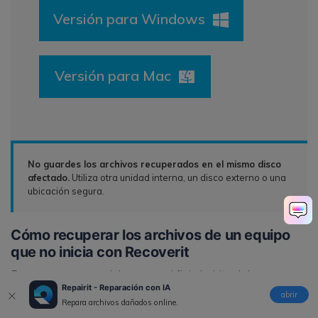
Versión para Windows
Versión para Mac
No guardes los archivos recuperados en el mismo disco
afectado.
Utiliza otra unidad interna, un disco externo o una
ubicación segura.
Cómo recuperar los archivos de un equipo
que no inicia con Recoverit
Para este caso no debes usar el flujo habitual de
Repairit - Reparación con IA
seleccionar una carpeta y escanearla desde Windows.
abrir
Repara archivos dañados online.
Como el sistema no puede iniciar, primero necesitas crear