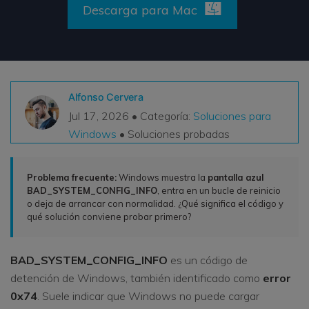
Descarga para Mac
VER TODAS LAS FUNCIONES
search
Recoverit Gratis
Recupera datos perdidos/eliminados gratis
Alfonso Cervera
Pruébalo Gratis
Jul 17, 2026 • Categoría:
Soluciones para
Windows
• Soluciones probadas
Otros Productos
Problema frecuente:
Windows muestra la
pantalla azul
BAD_SYSTEM_CONFIG_INFO
, entra en un bucle de reinicio
Repairit - Reparar Datos
o deja de arrancar con normalidad. ¿Qué significa el código y
UBackit - Respaldar Datos
qué solución conviene probar primero?
BAD_SYSTEM_CONFIG_INFO
es un código de
detención de Windows, también identificado como
error
0x74
. Suele indicar que Windows no puede cargar