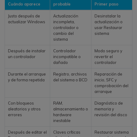
Cuándo aparece
probable
Primer paso
Justo después de
Actualización
Desinstalar la
actualizar Windows
incompleta,
actualización o
controlador o
usar Restaurar
cambio del
sistema
sistema
Después de instalar
Controlador
Modo seguro y
un controlador
incompatible o
revertir el
dañado
controlador
Durante el arranque
Registro, archivos
Reparación de
y de forma repetida
del sistema o BCD
inicio, SFC y
comprobación del
arranque
Con bloqueos
RAM,
Diagnóstico de
aleatorios y otros
almacenamiento o
memoria y
errores
hardware
revisión del disco
inestable
Después de editar el
Claves críticas
Restaurar sistema