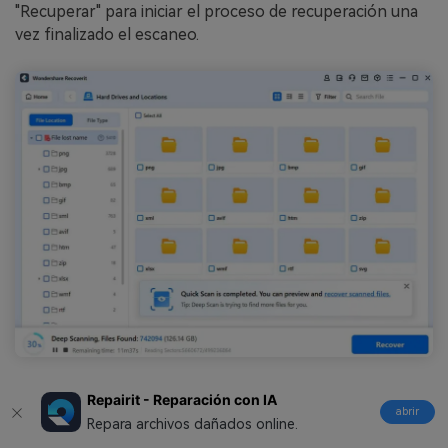
"Recuperar" para iniciar el proceso de recuperación una
vez finalizado el escaneo.
Repairit - Reparación con IA
Paso 3. Vista previa de los datos tras el
abrir
Repara archivos dañados online.
escaneado