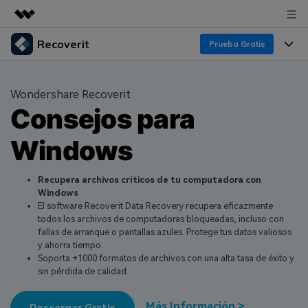
Recoverit
Productos destacados
Prueba Gratis
Creatividad digital con AIGC
Productos
Empresas
Utilidades
Wondershare Recoverit
Resumen
Consejos para
Funciones
Quiénes somos
Soluciones
Recoverit para Windows
Windows
Recuperar de Unidades
Recursos
Sala de prensa
Líder en recuperación para Windows
Recuperar Medios Borrados
Pruébalo Gratis
Recupera archivos críticos de tu computadora con
Tienda
Por qué Recoverit
Windows
El software Recoverit Data Recovery recupera eficazmente
Soluciones de Recuperación Exclusivas
Nuevo
Experto en Recuperación de Datos
Soporte
Guía
todos los archivos de computadoras bloqueadas, incluso con
fallas de arranque o pantallas azules. Protege tus datos valiosos
Recuperar Documentos
Recoverit para Mac
Historias de Clientes
y ahorra tiempo.
Soporta +1000 formatos de archivos con una alta tasa de éxito y
DESCARGAR
Sign In
Recupera datos ilimitados del sistema Mac
Escenarios de Pérdida de Datos
sin pérdida de calidad.
Temas Destacados
Pruébalo Gratis
Más Información >