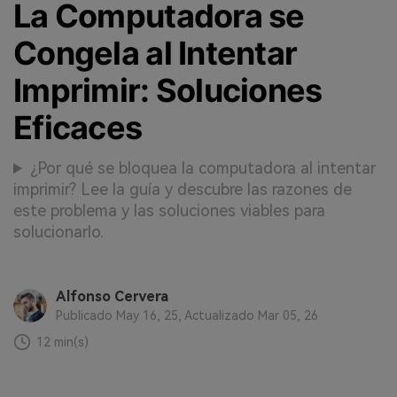
La Computadora se
Congela al Intentar
Imprimir: Soluciones
Eficaces
¿Por qué se bloquea la computadora al intentar
imprimir? Lee la guía y descubre las razones de
este problema y las soluciones viables para
solucionarlo.
Alfonso Cervera
Publicado May 16, 25, Actualizado Mar 05, 26
12 min(s)