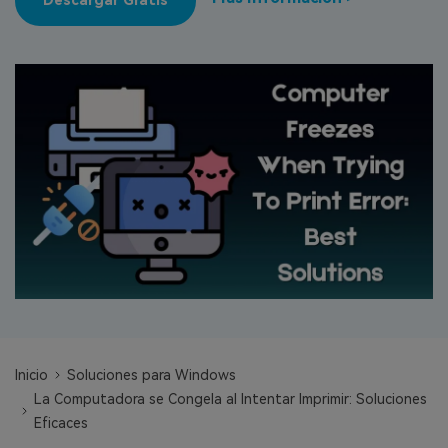
Descargar Gratis
search
VER TODAS LAS FUNCIONES
Recoverit Gratis
Recupera datos perdidos/eliminados gratis
Pruébalo Gratis
Otros Productos
Repairit - Reparar Datos
UBackit - Respaldar Datos
Inicio
Soluciones para Windows
La Computadora se Congela al Intentar Imprimir: Soluciones
Eficaces