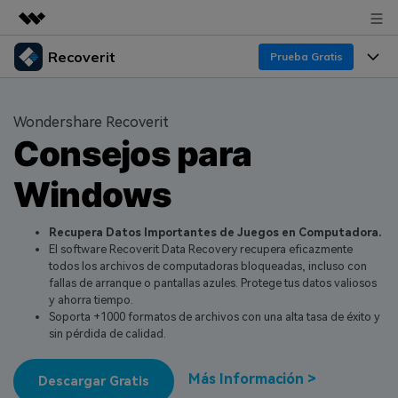
Recoverit
Productos destacados
Prueba Gratis
Creatividad digital con AIGC
Productos
Empresas
Utilidades
Wondershare Recoverit
Resumen
Consejos para
Funciones
Quiénes somos
Soluciones
Recoverit para Windows
Windows
Recuperar de Unidades
Recursos
Sala de prensa
Líder en recuperación para Windows
Recuperar Medios Borrados
Pruébalo Gratis
Recupera Datos Importantes de Juegos en Computadora.
Tienda
Por qué Recoverit
El software Recoverit Data Recovery recupera eficazmente
todos los archivos de computadoras bloqueadas, incluso con
Soluciones de Recuperación Exclusivas
Nuevo
Experto en Recuperación de Datos
Soporte
Guía
fallas de arranque o pantallas azules. Protege tus datos valiosos
y ahorra tiempo.
Recuperar Documentos
Recoverit para Mac
Historias de Clientes
Soporta +1000 formatos de archivos con una alta tasa de éxito y
sin pérdida de calidad.
DESCARGAR
Sign In
Recupera datos ilimitados del sistema Mac
Escenarios de Pérdida de Datos
Temas Destacados
Más Información >
Pruébalo Gratis
Descargar Gratis