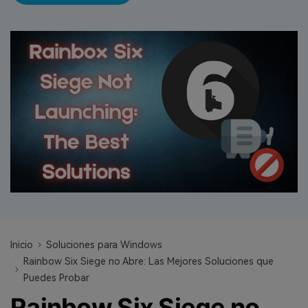
search
VER TODAS LAS FUNCIONES
Recoverit Gratis
Recupera datos perdidos/eliminados gratis
Pruébalo Gratis
Otros Productos
Repairit - Reparar Datos
UBackit - Respaldar Datos
Inicio
Soluciones para Windows
Rainbow Six Siege no Abre: Las Mejores Soluciones que
Puedes Probar
Rainbow Six Siege no