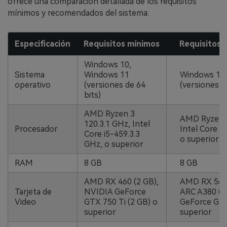
ofrece una comparación detallada de los requisitos
mínimos y recomendados del sistema:
Especificación
Requisitos mínimos
Requisitos
Windows 10,
Sistema
Windows 11
Windows 10,
operativo
(versiones de 64
(versiones de
bits)
AMD Ryzen 3
AMD Ryzen 3
120.3.1 GHz, Intel
Procesador
Intel Core i
Core i5-459.3.3
o superior
GHz, o superior
RAM
8 GB
8 GB
AMD RX 460 (2 GB),
AMD RX 560 (
Tarjeta de
NVIDIA GeForce
ARC A380 (6
Video
GTX 750 Ti (2 GB) o
GeForce GTX
superior
superior