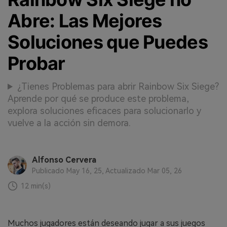
Abre: Las Mejores
Soluciones que Puedes
Probar
¿Tienes Problemas para abrir Rainbow Six Siege?
Aprende por qué se produce este problema,
explora soluciones eficaces para solucionarlo y
vuelve a la acción sin demora.
Alfonso Cervera
Publicado May 16, 25, Actualizado Mar 05, 26
12 min(s)
Muchos jugadores están deseando jugar a sus juegos