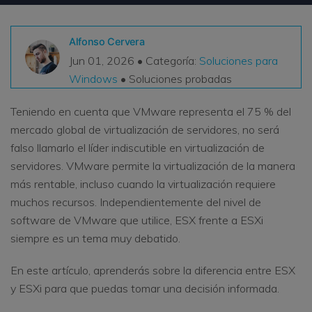
VER TODAS LAS FUNCIONES
Alfonso Cervera
search
Recoverit Gratis
Jun 01, 2026 • Categoría:
Soluciones para
Recupera datos perdidos/eliminados gratis
Windows
• Soluciones probadas
Pruébalo Gratis
Teniendo en cuenta que VMware representa el 75 % del
mercado global de virtualización de servidores, no será
falso llamarlo el líder indiscutible en virtualización de
servidores. VMware permite la virtualización de la manera
Otros Productos
más rentable, incluso cuando la virtualización requiere
Repairit - Reparar Datos
muchos recursos. Independientemente del nivel de
UBackit - Respaldar Datos
software de VMware que utilice, ESX frente a ESXi
siempre es un tema muy debatido.
En este artículo, aprenderás sobre la diferencia entre ESX
y ESXi para que puedas tomar una decisión informada.