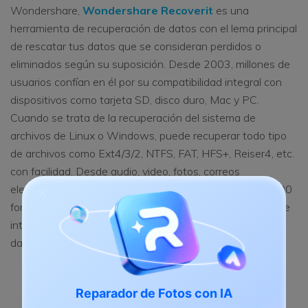
Wondershare,
Wondershare Recoverit
es una
herramienta de recuperación de datos con el lema principal
de rescatar tus datos que se consideran perdidos o
eliminados según su suposición. Desde 2003, millones de
usuarios confían en él por su compatibilidad integral con
dispositivos como tarjeta SD, disco duro, Mac y PC.
Cuando se trata de la recuperación del sistema de
archivos de Linux o Windows, puede recuperar todo tipo
de archivos como Ext4/3/2, NTFS, FAT, HFS+, Reiser4, etc.
con facilidad. Desde audio, video, fotos, correos
electrónicos y muchos más, Recoverit admite más de 100
formatos de archivo. Con una interfaz de usuario simple e
intuitiva, también puedes obtener una vista previa de los
datos antes de recuperarlos con Recoverit.
Descarga | Windows
Reparador de Fotos con IA