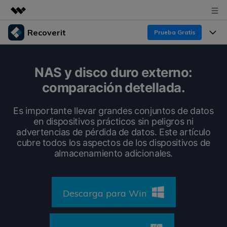
Recoverit
Prueba Gratis
Productos destacados
Creatividad digital con AIGC
Productos
Empresas
NAS y disco duro externo:
Utilidades
comparación detellada.
Resumen
Funciones
Recoverit para Windows
Quiénes somos
Soluciones
Es importante llevar grandes conjuntos de datos
Líder en recuperación para Windows
Recuperar de Unidades
en dispositivos prácticos sin peligros ni
Recursos
Sala de prensa
advertencias de pérdida de datos. Este artículo
Pruébalo Gratis
Recuperar Medios Borrados
cubre todos los aspectos de los dispositivos de
Por qué Recoverit
almacenamiento adicionales.
Tienda
Soluciones de Recuperación Exclusivas
Nuevo
Experto en Recuperación de Datos
Recoverit para Mac
Guía
Recuperar Documentos
Soporte
Descarga para Win
Recupera datos ilimitados del sistema Mac
Historias de Clientes
Escenarios de Pérdida de Datos
Pruébalo Gratis
DESCARGAR
Sign In
Temas Destacados