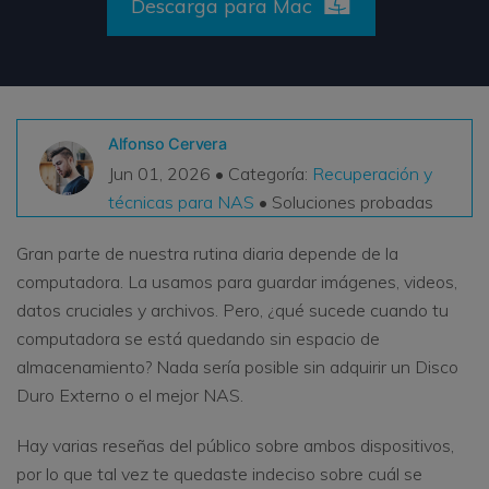
Descarga para Mac
VER TODAS LAS FUNCIONES
search
Recoverit Gratis
Recupera datos perdidos/eliminados gratis
Alfonso Cervera
Pruébalo Gratis
Jun 01, 2026 • Categoría:
Recuperación y
técnicas para NAS
• Soluciones probadas
Gran parte de nuestra rutina diaria depende de la
Otros Productos
computadora. La usamos para guardar imágenes, videos,
datos cruciales y archivos. Pero, ¿qué sucede cuando tu
Repairit - Reparar Datos
computadora se está quedando sin espacio de
UBackit - Respaldar Datos
almacenamiento? Nada sería posible sin adquirir un Disco
Duro Externo o el mejor NAS.
Hay varias reseñas del público sobre ambos dispositivos,
por lo que tal vez te quedaste indeciso sobre cuál se