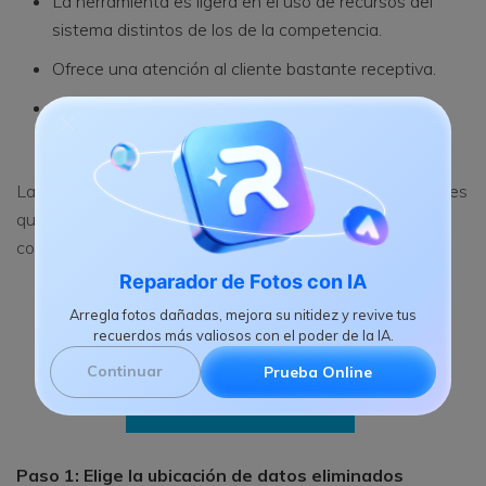
La herramienta es ligera en el uso de recursos del
sistema distintos de los de la competencia.
Ofrece una atención al cliente bastante receptiva.
Una función de exploración profunda garantiza la
posibilidad de recuperar todos los archivos.
La herramienta es fácil de usar y ofrece todas las opciones
que se explican por símismas. Puedes seguir los pasos a
continuación para continuar con el proceso.
Reparador de Fotos con IA
Arregla fotos dañadas, mejora su nitidez y revive tus
Descarga | Windows
recuerdos más valiosos con el poder de la IA.
Continuar
Prueba Online
Descarga | Mac
Paso 1: Elige la ubicación de datos eliminados