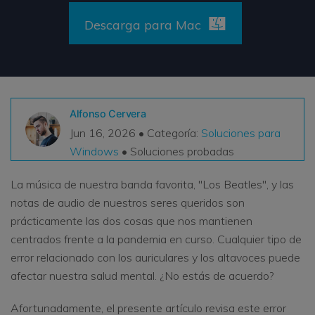
VER TODAS LAS FUNCIONES
Descarga para Mac
search
Recoverit Gratis
Recupera datos perdidos/eliminados gratis
Pruébalo Gratis
Alfonso Cervera
Jun 16, 2026 • Categoría:
Soluciones para
Windows
• Soluciones probadas
Otros Productos
La música de nuestra banda favorita, "Los Beatles", y las
Repairit - Reparar Datos
notas de audio de nuestros seres queridos son
UBackit - Respaldar Datos
prácticamente las dos cosas que nos mantienen
centrados frente a la pandemia en curso. Cualquier tipo de
error relacionado con los auriculares y los altavoces puede
afectar nuestra salud mental. ¿No estás de acuerdo?
Afortunadamente, el presente artículo revisa este error