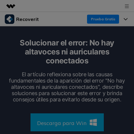
Recoverit
Prueba Gratis
Productos destacados
Creatividad digital con AIGC
Productos
Empresas
Solucionar el error: No hay
Utilidades
altavoces ni auriculares
Resumen
Funciones
Recoverit para Windows
Quiénes somos
conectados
Soluciones
Líder en recuperación para Windows
Recuperar de Unidades
Recursos
El artículo reflexiona sobre las causas
Sala de prensa
Pruébalo Gratis
fundamentales de la aparición del error "No hay
Recuperar Medios Borrados
altavoces ni auriculares conectados", describe
Por qué Recoverit
Tienda
soluciones para solucionar este error y brinda
Soluciones de Recuperación Exclusivas
Nuevo
consejos útiles para evitarlo desde su origen.
Experto en Recuperación de Datos
Recoverit para Mac
Guía
Recuperar Documentos
Soporte
Recupera datos ilimitados del sistema Mac
Historias de Clientes
Descarga para Win
Escenarios de Pérdida de Datos
Pruébalo Gratis
DESCARGAR
Sign In
Temas Destacados