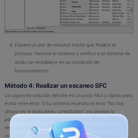
Espera un par de minutos hasta que finalice el
proceso. Reinicia el sistema y verifica si el sistema de
audio se restablece en su condición de
funcionamiento.
Método 4: Realizar un escaneo SFC
La siguiente solución del lote es un paso fácil y rápido para
evitar este error. Si tu sistema muestra el error "No hay
altavoces ni auriculares conectados", no pierdas la
paciencia, estamos aquí para ayudarte. Simplemente
realiza un escaneo SFC rápido y olvidarás que este error
ocurrió en un principio. Si no sabes cómo realizar un