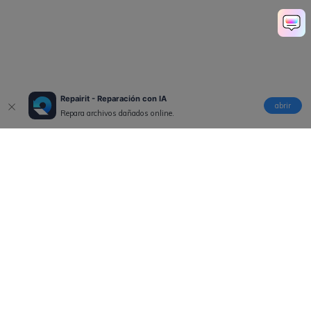
Repairit - Reparación con IA
abrir
Repara archivos dañados online.
Productos
Wondershare
Explorar IA
Centro de soporte