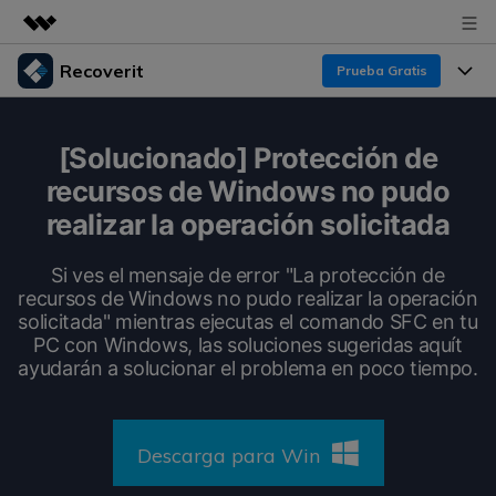
Recoverit
Prueba Gratis
Productos destacados
Creatividad digital con AIGC
Productos
Empresas
[Solucionado] Protección de
Utilidades
recursos de Windows no pudo
Resumen
Funciones
Recoverit para Windows
Quiénes somos
realizar la operación solicitada
Soluciones
Líder en recuperación para Windows
Recuperar de Unidades
Recursos
Si ves el mensaje de error "La protección de
Sala de prensa
Pruébalo Gratis
recursos de Windows no pudo realizar la operación
Recuperar Medios Borrados
solicitada" mientras ejecutas el comando SFC en tu
Por qué Recoverit
Tienda
PC con Windows, las soluciones sugeridas aquít
Soluciones de Recuperación Exclusivas
Nuevo
ayudarán a solucionar el problema en poco tiempo.
Experto en Recuperación de Datos
Recoverit para Mac
Guía
Recuperar Documentos
Soporte
Recupera datos ilimitados del sistema Mac
Historias de Clientes
Descarga para Win
Escenarios de Pérdida de Datos
Pruébalo Gratis
DESCARGAR
Sign In
Temas Destacados