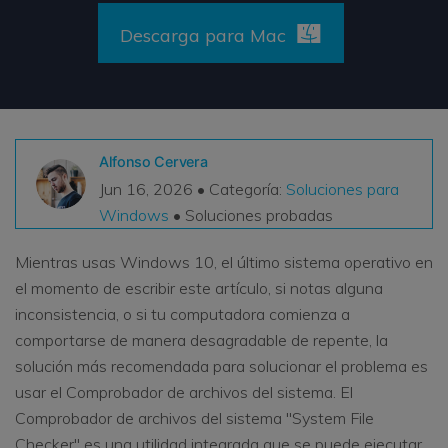
VER TODAS LAS FUNCIONES
Descarga para Mac
search
Recoverit Gratis
Recupera datos perdidos/eliminados gratis
Pruébalo Gratis
Alfonso Cervera
Jun 16, 2026 • Categoría:
Soluciones para
Windows
• Soluciones probadas
Otros Productos
Mientras usas Windows 10, el último sistema operativo en
Repairit - Reparar Datos
el momento de escribir este artículo, si notas alguna
UBackit - Respaldar Datos
inconsistencia, o si tu computadora comienza a
comportarse de manera desagradable de repente, la
solución más recomendada para solucionar el problema es
usar el Comprobador de archivos del sistema. El
Comprobador de archivos del sistema "System File
Checker" es una utilidad integrada que se puede ejecutar