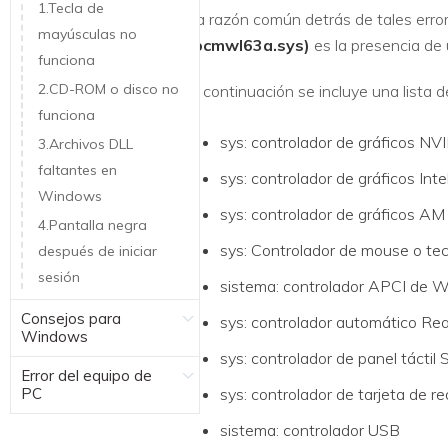
1.Tecla de
La razón común detrás de tales erro
mayúsculas no
(bcmwl63a.sys)
es la presencia de 
funciona
2.CD-ROM o disco no
A continuación se incluye una lista de
funciona
sys: controlador de gráficos NV
3.Archivos DLL
faltantes en
sys: controlador de gráficos Inte
Windows
sys: controlador de gráficos AM
4.Pantalla negra
sys: Controlador de mouse o te
después de iniciar
sesión
sistema: controlador APCI de 
Consejos para
sys: controlador automático Rea
Windows
sys: controlador de panel táctil 
Error del equipo de
PC
sys: controlador de tarjeta de re
sistema: controlador USB