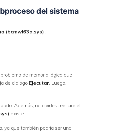
subproceso del sistema
ma
(bcmwl63a.sys) .
 problema de memoria lógica que
ja de dialogo
Ejecutar
. Luego,
dado. Además, no olvides reiniciar el
sys)
existe.
a, ya que también podría ser una