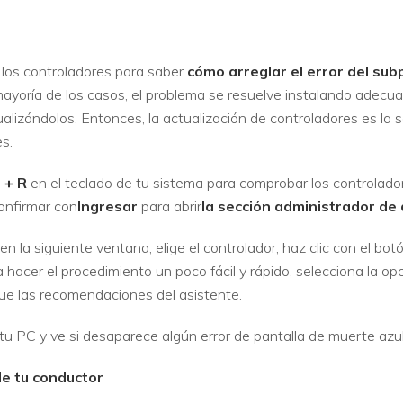
los controladores para saber
cómo arreglar el error del su
mayoría de los casos, el problema se resuelve instalando adecu
tualizándolos. Entonces, la actualización de controladores es l
s.
 + R
en el teclado de tu sistema para comprobar los controlador
onfirmar con
Ingresar
para abrir
la sección administrador de 
 la siguiente ventana, elige el controlador, haz clic con el bo
a hacer el procedimiento un poco fácil y rápido, selecciona la opc
ue las recomendaciones del asistente.
 tu PC y ve si desaparece algún error de pantalla de muerte azul
de tu conductor