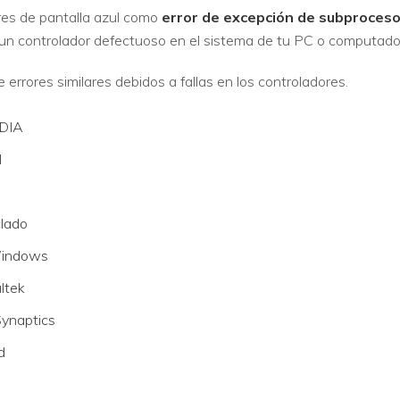
res de pantalla azul como
error de excepción de subproces
un controlador defectuoso en el sistema de tu PC o computador
VER TODAS LAS FUNCIONES
 errores similares debidos a fallas en los controladores.
IDIA
l
clado
Windows
ltek
Synaptics
d