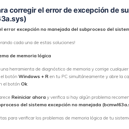
ara corregir el error de excepción de 
3a.sys)
l error
excepción no manejada
del subproceso del siste
erando cada una de estas soluciones!
lema de memoria lógica
na herramienta de diagnóstico de memoria y corrige cualquier
 el botón
Windows + R
en tu PC simultáneamente y abre la ca
n el botón
Ok
.
parece
Reiniciar ahora
y verifica si hay algún problema recomen
bproceso del sistema
excepción no manejada
(bcmwl63a.
tas para verificar los problemas de memoria lógica de tu sistem