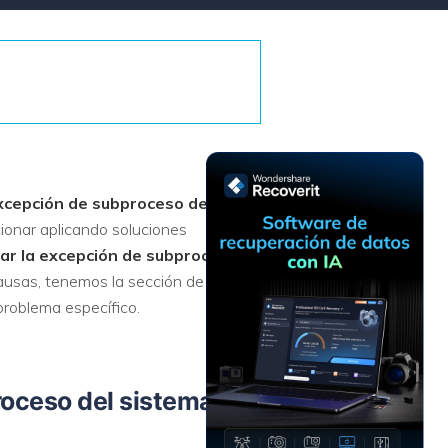
Recuperar
Escenarios de Pérdida
Documentos
de Datos
Recuperar
Recuperar
Recuperar
Recuperar
Excel
Word
Sistema
Datos
Windows
Borrados
Recuperar
Recuperar
ZIP
PPT
Recuperar
Recuperar
Datos
Post-Reset
xcepción de subproceso del
Recuperar
Recuperar
Formateados
ionar aplicando soluciones
Email
PDF
Recuperar
ar
la
excepción de subproceso
Recuperar
Disco RAW
ausas, tenemos la sección de
Disco Dañado
problema específico.
Recuperar
datos en
RAID
Nuevo
roceso del sistema no