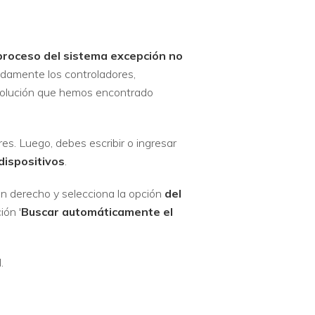
bproceso del sistema
excepción no
adamente los controladores,
a solución que hemos encontrado
es. Luego, debes escribir o ingresar
dispositivos
.
tón derecho y selecciona la opción
del
ión '
Buscar automáticamente el
.