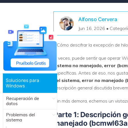
Recuperar Datos de Linux
Alfonso Cervera
Recuperar Datos de NAS
Jun 16, 2026 • Categorí
"¿Cómo descifrar la excepción de hil
A veces, puede sentir que operar Wi
sistema no manejado,
error (bc
específicas. Antes de eso, nos gustar
Soluciones para
del sistema,
error no manejado 
Windows
descripción general discutida brevem
Recuperación de
¡Sin más demora, echemos un vistazo
datos
Parte 1: Descripción 
Problemas del
sistema
manejado (bcmwl63a