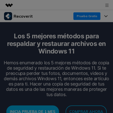
Recoverit
Prueba Gratis
Productos destacados
Creatividad digital con AIGC
Productos
Empresas
Los 5 mejores métodos para
Utilidades
respaldar y restaurar archivos en
Resumen
Funciones
Recoverit para Windows
Quiénes somos
Windows 11
Soluciones
Líder en recuperación para Windows
Recuperar de Unidades
Recursos
Hemos enumerado los 5 mejores métodos de copia
Sala de prensa
Pruébalo Gratis
de seguridad y restauración de Windows 11. Si te
Recuperar Medios Borrados
preocupa perder tus fotos, documentos, videos y
Por qué Recoverit
demás archivos Windows 11, entonces este artículo
Tienda
Soluciones de Recuperación Exclusivas
Nuevo
es para ti. Hacer una copia de seguridad de tus
Experto en Recuperación de Datos
datos es una de las mejores maneras de proteger
Recoverit para Mac
Guía
Recuperar Documentos
Soporte
tus datos.
Recupera datos ilimitados del sistema Mac
Historias de Clientes
Escenarios de Pérdida de Datos
Pruébalo Gratis
DESCARGAR
Sign In
Temas Destacados
INICIA PRUEBA DE 1 MES
COMPRAR AHORA