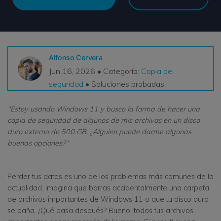
VER TODAS LAS FUNCIONES
search
Recoverit Gratis
Recupera datos perdidos/eliminados gratis
Alfonso Cervera
Jun 16, 2026 • Categoría:
Copia de
Pruébalo Gratis
seguridad
• Soluciones probadas
"Estoy usando Windows 11 y busco la forma de hacer una
copia de seguridad de algunos de mis archivos en un disco
Otros Productos
duro externo de 500 GB. ¿Alguien puede darme algunas
Repairit - Reparar Datos
buenas opciones?"
UBackit - Respaldar Datos
Perder tus datos es uno de los problemas más comunes de la
actualidad. Imagina que borras accidentalmente una carpeta
de archivos importantes de Windows 11 o que tu disco duro
se daña. ¿Qué pasa después? Bueno, todos tus archivos