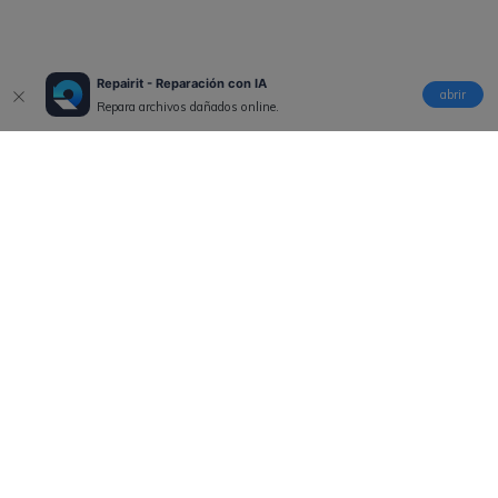
Repairit - Reparación con IA
abrir
Repara archivos dañados online.
Productos
Wondershare
Explorar IA
Centro de soporte